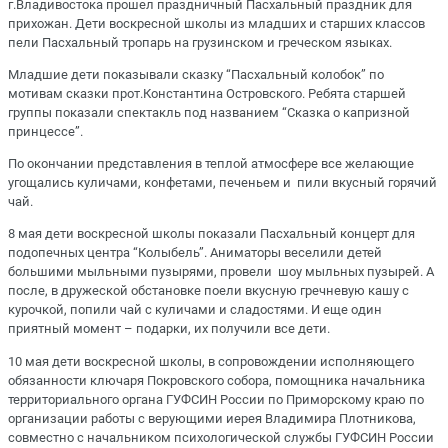
г.Владивостока прошел праздничный Пасхальный праздник для
прихожан. Дети воскресной школы из младших и старших классов
пели Пасхальный тропарь на грузинском и греческом языках.
Младшие дети показывали сказку “Пасхальный колобок” по
мотивам сказки прот.Константина Островского. Ребята старшей
группы показали спектакль под названием “Сказка о капризной
принцессе”.
По окончании представления в теплой атмосфере все желающие
угощались куличами, конфетами, печеньем и пили вкусный горячий
чай.
8 мая дети воскресной школы показали Пасхальный концерт для
подопечных центра “Колыбель”. Аниматоры веселили детей
большими мыльными пузырями, провели шоу мыльных пузырей. А
после, в дружеской обстановке поели вкусную гречневую кашу с
курочкой, попили чай с куличами и сладостями. И еще один
приятный момент – подарки, их получили все дети.
10 мая дети воскресной школы, в сопровождении исполняющего
обязанности ключаря Покровского собора, помощника начальника
территориального органа ГУФСИН России по Приморскому краю по
организации работы с верующими иерея Владимира Плотникова,
совместно с начальником психологической службы ГУФСИН России