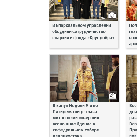
В Епархиальном управлении
Пол
обсудили сотрудничество
гла
епархии и фонда «Круг добра»
воз
арх
В канун Недели 9-й по
Все
Пятидесятнице глава
дня
митрополии совершил
рав
всенощное бдение в
Вла
кафедральном соборе
При
Владивостока
пра