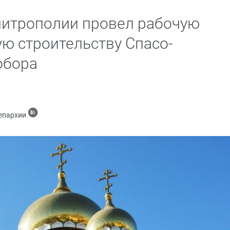
митрополии провел рабочую
ую строительству Спасо-
обора
 епархии