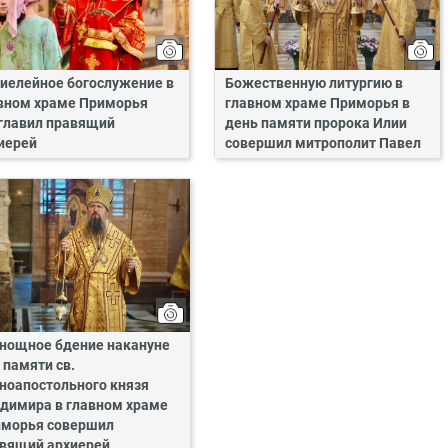
иелейное богослужение в
Божественную литургию в
вном храме Приморья
главном храме Приморья в
главил правящий
день памяти пророка Илии
иерей
совершил митрополит Павел
нощное бдение накануне
 памяти св.
ноапостольного князя
димира в главном храме
морья совершил
вящий архиерей