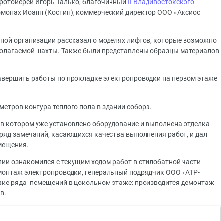
ротоиерей Игорь Талько, благочинный
II Владивостокского
монах Иоанн (Костин), коммерческий директор ООО «Аксиос
ьной организации рассказал о моделях лифтов, которые возможно
дполагаемой шахты. Также были представлены образцы материалов
завершить работы по прокладке электропроводки на первом этаже
метров контура теплого пола в здании собора.
, в котором уже установлено оборудование и выполнена отделка
яд замечаний, касающихся качества выполнения работ, и дал
мещения.
лии ознакомился с текущим ходом работ в стилобатной части
монтаж электропроводки, генеральный подрядчик ООО «АТР-
вке ряда помещений в цокольном этаже: производится демонтаж
в.