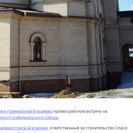
й и Приморский Владимир
провел рабочую встречу на
ского кафедрального собора
.
ладивостокской епархии
, ответственный за строительство Спасо-