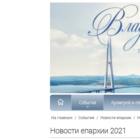
События
Архиерей и е
На главную
/
События
/
Новости епархии
/
Н
Новости епархии 2021