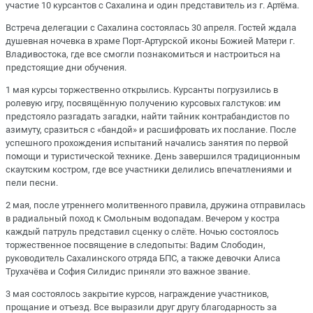
участие 10 курсантов с Сахалина и один представитель из г. Артёма.
Встреча делегации с Сахалина состоялась 30 апреля. Гостей ждала
душевная ночевка в храме Порт-Артурской иконы Божией Матери г.
Владивостока, где все смогли познакомиться и настроиться на
предстоящие дни обучения.
1 мая курсы торжественно открылись. Курсанты погрузились в
ролевую игру, посвящённую получению курсовых галстуков: им
предстояло разгадать загадки, найти тайник контрабандистов по
азимуту, сразиться с «бандой» и расшифровать их послание. После
успешного прохождения испытаний начались занятия по первой
помощи и туристической технике. День завершился традиционным
скаутским костром, где все участники делились впечатлениями и
пели песни.
2 мая, после утреннего молитвенного правила, дружина отправилась
в радиальный поход к Смольным водопадам. Вечером у костра
каждый патруль представил сценку о слёте. Ночью состоялось
торжественное посвящение в следопыты: Вадим Слободин,
руководитель Сахалинского отряда БПС, а также девочки Алиса
Трухачёва и София Силидис приняли это важное звание.
3 мая состоялось закрытие курсов, награждение участников,
прощание и отъезд. Все выразили друг другу благодарность за