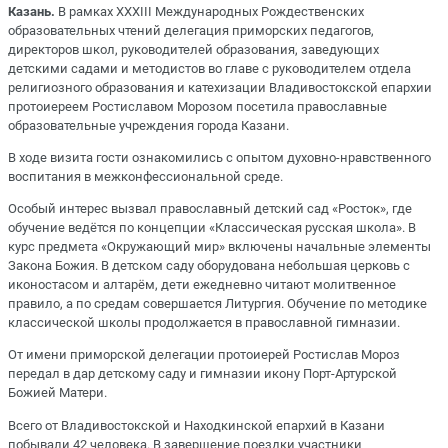
Казань.
В рамках XXXIII Международных Рождественских
образовательных чтений делегация приморских педагогов,
директоров школ, руководителей образования, заведующих
детскими садами и методистов во главе с руководителем отдела
религиозного образования и катехизации Владивостокской епархии
протоиереем Ростиславом Морозом посетила православные
образовательные учреждения города Казани.
В ходе визита гости ознакомились с опытом духовно-нравственного
воспитания в межконфессиональной среде.
Особый интерес вызвал православный детский сад «Росток», где
обучение ведётся по концепции «Классическая русская школа». В
курс предмета «Окружающий мир» включены начальные элементы
Закона Божия. В детском саду оборудована небольшая церковь с
иконостасом и алтарём, дети ежедневно читают молитвенное
правило, а по средам совершается Литургия. Обучение по методике
классической школы продолжается в православной гимназии.
От имени приморской делегации протоиерей Ростислав Мороз
передал в дар детскому саду и гимназии икону Порт-Артурской
Божией Матери.
Всего от Владивостокской и Находкинской епархий в Казани
побывали 42 человека. В завершение поездки участники