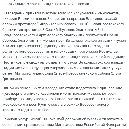
Епархиального совета Владивостокской епархии.
В заседании приняли участие: епископ Уссурийский Иннокентий,
викарий Владивостокской епарзии; секретарь Владивостокской
епархии протоиерей Игорь Талько; благочинный I Владивостокского
благочиния протоиерей Сергий Шуталев; благочинный II
Владивостокского и Артемовского благочиний протоиерей Иоанн
Сергеев; благочинный монастырей Владивостокской епархии игумен
Климент (Кривоносов); руководитель епархиального отдела
религиозного образования и катехизации протоиерей Ростислав
Мороз; ключарь Покровского храма г. Владивостока иерей Владимир
Плотников; руководитель отдела культуры Владивостокской епархии
Лидия Сохач; заведующая епархиальным складом Милица Чунчук;
регент Митрополичьего хора Спаса-Преображенского собора Ольга
Григорьева.
Одной из основных тем заседания стала подготовка к принесению
чудотворного списка Казанской иконы Божией Матери, которая
прибудет во Владивосток по благословению Святейшего Патриарха
Московского и всея Руси Кирилла в рамках Всероссийского
крестного хода в сентябре.
Епископ Уссурийский Иннокентий доложил об участии 28 августа в
совещании, организованном Министерством Российской Федерации