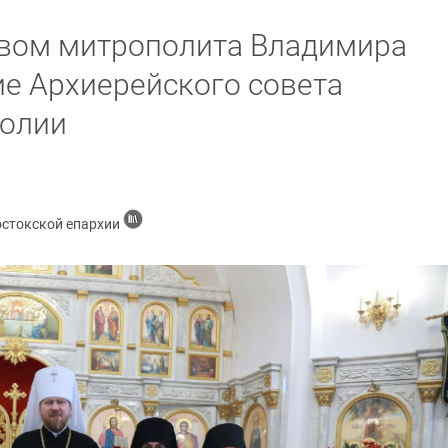
твом митрополита Владимира
ие Архиерейского совета
олии
остокской епархии