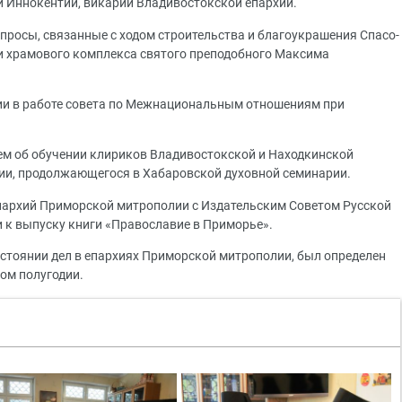
й Иннокентий, викарий Владивостокской епархии.
просы, связанные с ходом строительства и благоукрашения Спасо-
и храмового комплекса святого преподобного Максима
ии в работе совета по Межнациональным отношениям при
ем об обучении клириков Владивостокской и Находкинской
ии, продолжающегося в Хабаровской духовной семинарии.
пархий Приморской митрополии с Издательским Советом Русской
 к выпуску книги «Православие в Приморье».
стоянии дел в епархиях Приморской митрополии, был определен
ом полугодии.