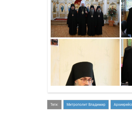
Теги:
Митрополит Владимир
Архиерейс