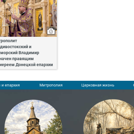
рополит
дивостокский и
морский Владимир
начен правящим
иереем Донецкой епархии
 и епархия
Митрополия
Церковная жизнь