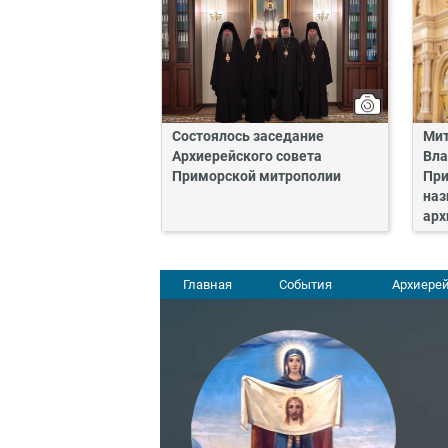
Состоялось заседание
Мит
Архиерейского совета
Вла
Приморской митрополии
При
наз
арх
Главная
События
Архиерей