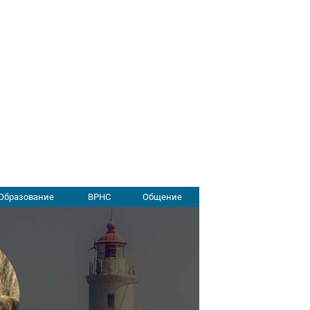
Образование
ВРНС
Общение