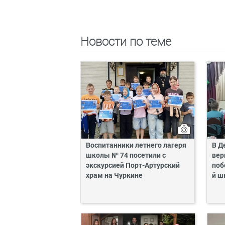
Новости по теме
Воспитанники летнего лагеря
В Д
школы № 74 посетили с
вер
экскурсией Порт-Артурский
поб
храм на Чуркине
й ш