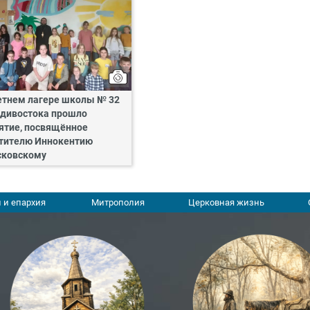
етнем лагере школы № 32
дивостока прошло
ятие, посвящённое
тителю Иннокентию
ковскому
 и епархия
Митрополия
Церковная жизнь