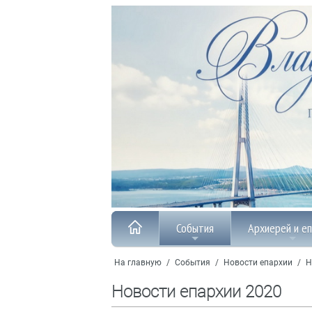
События
Архиерей и е
На главную
/
События
/
Новости епархии
/
Н
Новости епархии 2020