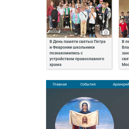
В День памяти святых Петра
В л
и Февронии школьники
Вла
познакомились с
зан
устройством православного
свя
храма
Мос
Главная
События
Архиерей