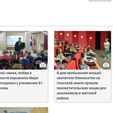
ень семьи, любви и
В дни пребывания мощей
ности иеромонах Марк
святителя Иннокентия на
еседовал с учениками 81-
Спасской земле прошли
колы
просветительские акции для
школьников и жителей
района