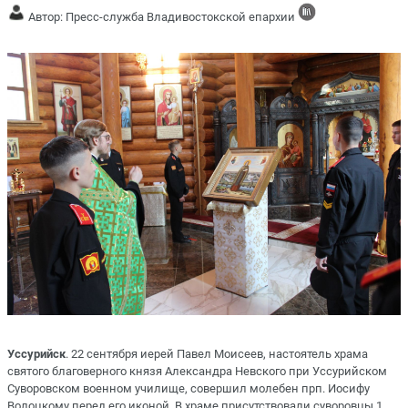
Автор: Пресс-служба Владивостокской епархии
Уссурийск
. 22 сентября иерей Павел Моисеев, настоятель храма
святого благоверного князя Александра Невского при Уссурийском
Суворовском военном училище, совершил молебен прп. Иосифу
Волоцкому перед его иконой. В храме присутствовали суворовцы 1