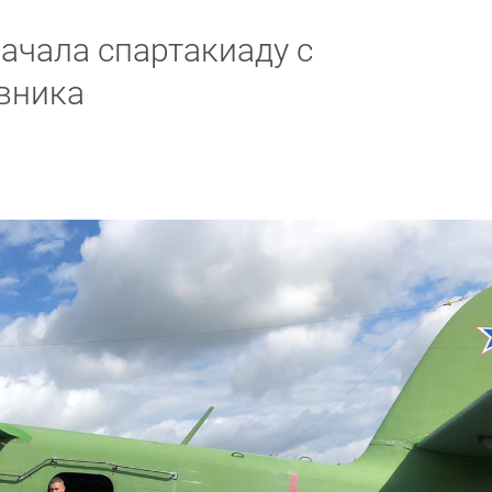
ачала спартакиаду с
вника