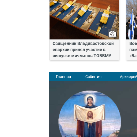
Священник Владивостокской
Вое
епархии принял участие в
пам
выпуске мичманов ТОВВМУ
«Ва
Главная
События
Архиерей