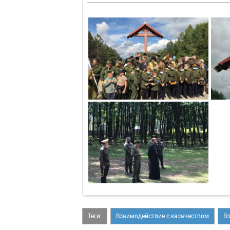
Теги:
Взаимодействие с казачеством
В