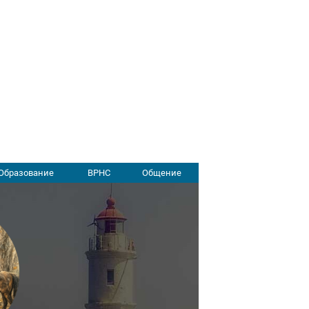
Образование
ВРНС
Общение