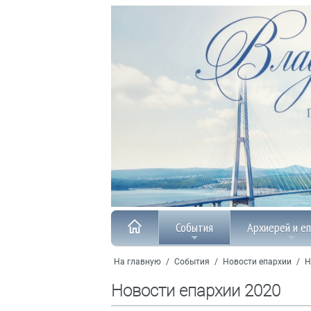
События
Архиерей и е
На главную
/
События
/
Новости епархии
/
Н
Новости епархии 2020