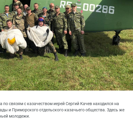
ла по связям с казачеством иерей Сергий Качев находился на
гады и Приморского отдельского казачьего общества. Здесь же
чьей молодежи.