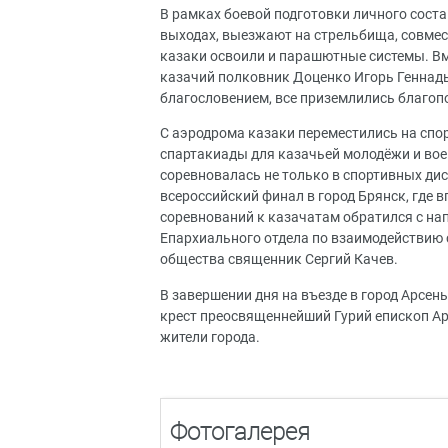
В рамках боевой подготовки личного соста
выходах, выезжают на стрельбища, совмес
казаки освоили и парашютные системы. В
казачий полковник Доценко Игорь Геннадь
благословением, все приземлились благоп
С аэродрома казаки переместились на спо
спартакиады для казачьей молодёжи и вое
соревновалась не только в спортивных дис
всероссийский финал в город Брянск, где 
соревнований к казачатам обратился с на
Епархиального отдела по взаимодействию 
общества священник Сергий Качев.
В завершении дня на въезде в город Арсе
крест преосвященнейший Гурий епископ Ар
жители города.
Фотогалерея