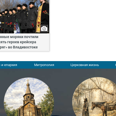
нные моряки почтили
ять героев крейсера
ряг» во Владивостоке
 и епархия
Митрополия
Церковная жизнь