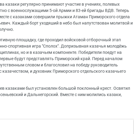
ва казаки регулярно принимают участие в учениях, полевых
тно с военнослужащими 5-ой Армии и 83-ей бригады ВДВ. Теперь
месте с казаками совершили прыжки Атаман Приморского отдела
евич. Каждый борт уходяший в небо был напутствован молитвой и
олучно.
ртивную площадку, где проходил войсковой отборочный этап
нно-спортивная игра "Сполох". Допризывная казачья молодёжь
циплинах, но и в казачьем компоненте. Победители поедут на
впервые будут представлять Приморский край. Перед началом
путственным словом и благословил на победу руководитель
с казачеством, и духовник Приморского отдельского казачьего
ньев казаками был установлен большой поклонный крест. Освятил
сеньевский и Дальнегорский. Вместе с ним молились казаки,