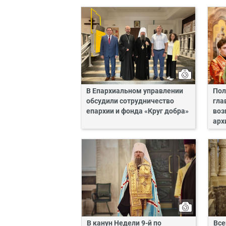
В Епархиальном управлении
Пол
обсудили сотрудничество
гла
епархии и фонда «Круг добра»
воз
арх
В канун Недели 9-й по
Все