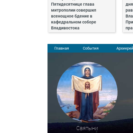
Пятидесятнице глава
дня
митрополии совершил
рав
всенощное бдение в
Вла
кафедральном соборе
При
Владивостока
пра
Главная
События
Архиерей
Святыни