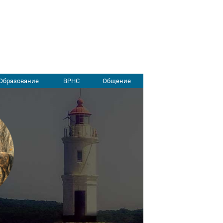
Образование
ВРНС
Общение