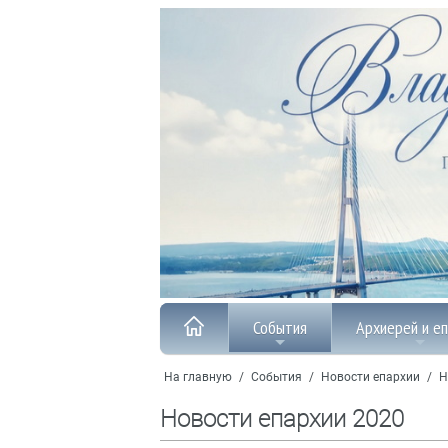
События
Архиерей и е
На главную
/
События
/
Новости епархии
/
Н
Новости епархии 2020