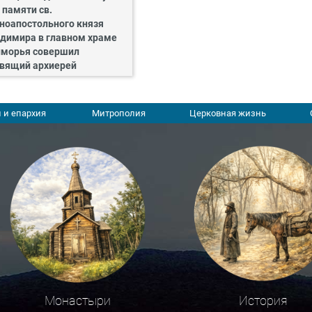
 памяти св.
ноапостольного князя
димира в главном храме
морья совершил
вящий архиерей
 и епархия
Митрополия
Церковная жизнь
Монастыри
История