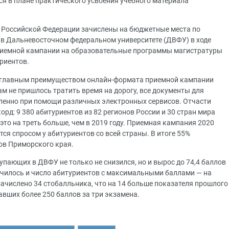
ся в плане практического усвоения учебного материала
та Российской Федерации зачислены на бюджетные места по
в Дальневосточном федеральном университете (ДВФУ) в ходе
приемной кампании на образовательные программы магистратуры
риентов.
, главным преимуществом онлайн-формата приемной кампании
ам не пришлось тратить время на дорогу, все документы для
ленно при помощи различных электронных сервисов. Отчасти
рд: 9 380 абитуриентов из 82 регионов России и 30 стран мира
это на треть больше, чем в 2019 году. Приемная кампания 2020
ся спросом у абитуриентов со всей страны. В итоге 55%
ов Приморского края.
упающих в ДВФУ не только не снизился, но и вырос до 74,4 баллов
личилось и число абитуриентов с максимальными баллами — на
ачислено 34 стобалльника, что на 14 больше показателя прошлого
авших более 250 баллов за три экзамена.