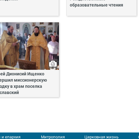
образовательные чтения
ей Дионисий Ищенко
ершил миссионерскую
здку в храм поселка
славский
 и епархия
Митрополия
Церковная жизнь