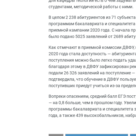
для кафедры теологии есть о чем задумать
студентами, методической работы с ними.
В целом 2 238 абитуриентов из 71 субъек
программам бакалавриата и специалитета 
приемной кампании 2020 года. С начала 
было подано 5025 заявлений от 2689 абиту
Как отмечают в приемной комиссии ДВФУ
2020 года стала доступность — абитуриент
поступления можно было легко подать уда
благодаря этому в ДВФУ зафиксирован реко
подали 26 326 заявлений на поступление — 
подтвердила, что обучение в ДВФУ пользует
поступивших приедут учиться из-за предел
Вопреки опасениям, средний балл ЕГЭ пост
— на 0,8 больше, чем в прошлом году. Уве
программы бакалавриата и специалитета з
года, а также 439 высокобалльников, набр