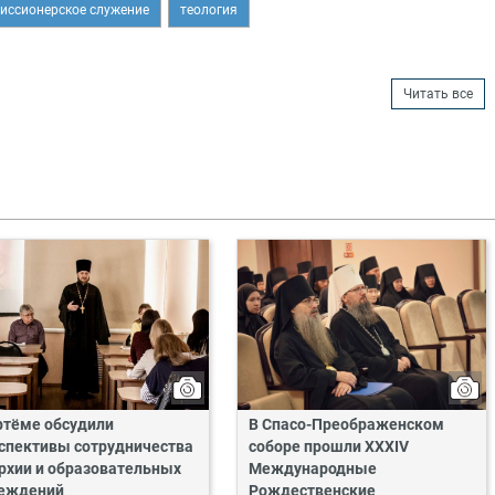
иссионерское служение
теология
Читать все
ртёме обсудили
В Спасо-Преображенском
спективы сотрудничества
соборе прошли XXXIV
рхии и образовательных
Международные
еждений
Рождественские