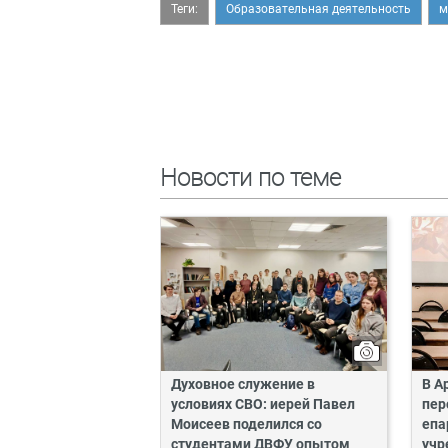
Теги:
Образовательная деятельность
м
Новости по теме
Духовное служение в
В А
условиях СВО: иерей Павел
пер
Моисеев поделился со
епа
студентами ДВФУ опытом
учр