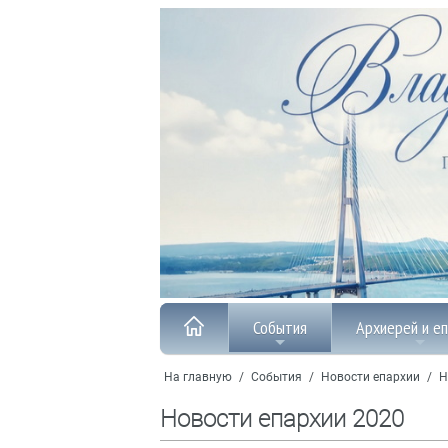
События
Архиерей и е
На главную
/
События
/
Новости епархии
/
Н
Новости епархии 2020