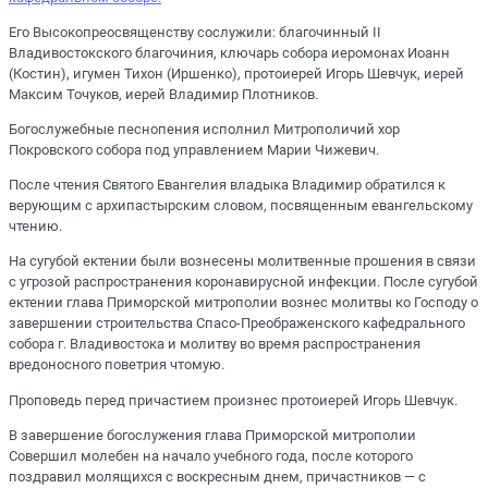
Его Высокопреосвященству сослужили: благочинный II
Владивостокского благочиния, ключарь собора иеромонах Иоанн
(Костин), игумен Тихон (Иршенко), протоиерей Игорь Шевчук, иерей
Максим Точуков, иерей Владимир Плотников.
Богослужебные песнопения исполнил Митрополичий хор
Покровского собора под управлением Марии Чижевич.
После чтения Святого Евангелия владыка Владимир обратился к
верующим с архипастырским словом, посвященным евангельскому
чтению.
На сугубой ектении были вознесены молитвенные прошения в связи
с угрозой распространения коронавирусной инфекции. После сугубой
ектении глава Приморской митрополии вознес молитвы ко Господу о
завершении строительства Спасо-Преображенского кафедрального
собора г. Владивостока и молитву во время распространения
вредоносного поветрия чтомую.
Проповедь перед причастием произнес протоиерей Игорь Шевчук.
В завершение богослужения глава Приморской митрополии
Совершил молебен на начало учебного года, после которого
поздравил молящихся с воскресным днем, причастников — с