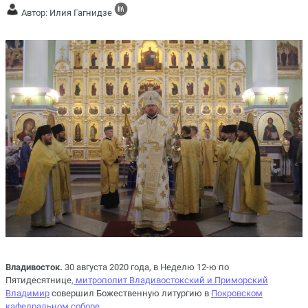
Автор: Илия Гагнидзе
Владивосток.
30 августа 2020 года, в Неделю 12-ю по
Пятидесятнице
, митрополит Владивостокский и Приморский
Владимир
совершил Божественную литургию в
Покровском
кафедральном соборе.