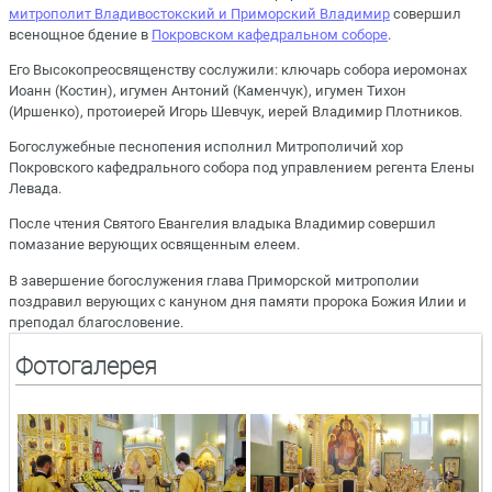
митрополит Владивостокский и Приморский Владимир
совершил
всенощное бдение в
Покровском кафедральном соборе
.
Его Высокопреосвященству сослужили: ключарь собора иеромонах
Иоанн (Костин), игумен Антоний (Каменчук), игумен Тихон
(Иршенко), протоиерей Игорь Шевчук, иерей Владимир Плотников.
Богослужебные песнопения исполнил Митрополичий хор
Покровского кафедрального собора под управлением регента Елены
Левада.
После чтения Святого Евангелия владыка Владимир совершил
помазание верующих освященным елеем.
В завершение богослужения глава Приморской митрополии
поздравил верующих с кануном дня памяти пророка Божия Илии и
преподал благословение.
Фотогалерея