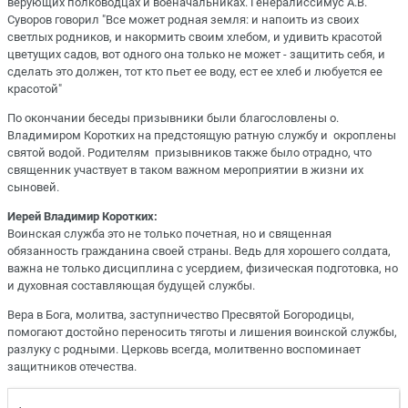
верующих полководцах и военачальниках. Генералиссимус А.В.
Суворов говорил "Все может родная земля: и напоить из своих
светлых родников, и накормить своим хлебом, и удивить красотой
цветущих садов, вот одного она только не может - защитить себя, и
сделать это должен, тот кто пьет ее воду, ест ее хлеб и любуется ее
красотой"
По окончании беседы призывники были благословлены о.
Владимиром Коротких на предстоящую ратную службу и окроплены
святой водой. Родителям призывников также было отрадно, что
священник участвует в таком важном мероприятии в жизни их
сыновей.
Иерей Владимир Коротких:
Воинская служба это не только почетная, но и священная
обязанность гражданина своей страны. Ведь для хорошего солдата,
важна не только дисциплина с усердием, физическая подготовка, но
и духовная составляющая будущей службы.
Вера в Бога, молитва, заступничество Пресвятой Богородицы,
помогают достойно переносить тяготы и лишения воинской службы,
разлуку с родными. Церковь всегда, молитвенно воспоминает
защитников отечества.