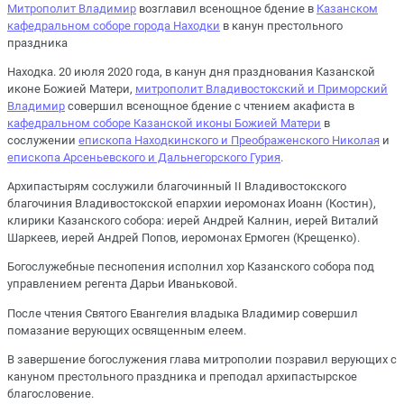
Митрополит Владимир
возглавил всенощное бдение в
Казанском
кафедральном соборе города Находки
в канун престольного
праздника
Находка. 20 июля 2020 года, в канун дня празднования Казанской
иконе Божией Матери,
митрополит Владивостокский и Приморский
Владимир
совершил всенощное бдение с чтением акафиста в
кафедральном соборе Казанской иконы Божией Матери
в
сослужении
епископа Находкинского и Преображенского Николая
и
епископа Арсеньевского и Дальнегорского Гурия
.
Архипастырям сослужили благочинный II Владивостокского
благочиния Владивостокской епархии иеромонах Иоанн (Костин),
клирики Казанского собора: иерей Андрей Калнин, иерей Виталий
Шаркеев, иерей Андрей Попов, иеромонах Ермоген (Крещенко).
Богослужебные песнопения исполнил хор Казанского собора под
управлением регента Дарьи Иваньковой.
После чтения Святого Евангелия владыка Владимир совершил
помазание верующих освященным елеем.
В завершение богослужения глава митрополии позравил верующих с
кануном престольного праздника и преподал архипастырское
благословение.