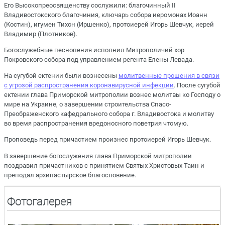
Его Высокопреосвященству сослужили: благочинный II
Владивостокского благочиния, ключарь собора иеромонах Иоанн
(Костин), игумен Тихон (Иршенко), протоиерей Игорь Шевчук, иерей
Владимир (Плотников).
Богослужебные песнопения исполнил Митрополичий хор
Покровского собора под управлением регента Елены Левада.
На сугубой ектении были вознесены
молитвенные прошения в связи
с угрозой распространения коронавирусной инфекции
. После сугубой
ектении глава Приморской митрополии вознес молитвы ко Господу о
мире на Украине, о завершении строительства Спасо-
Преображенского кафедрального собора г. Владивостока и молитву
во время распространения вредоносного поветрия чтомую.
Проповедь перед причастием произнес протоиерей Игорь Шевчук.
В завершение богослужения глава Приморской митрополии
поздравил причастников с принятием Святых Христовых Таин и
преподал архипастырское благословение.
Фотогалерея