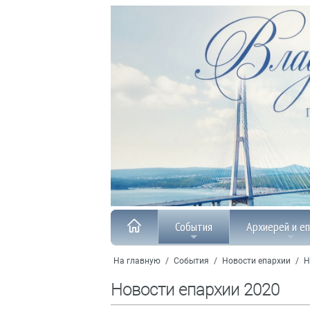
События
Архиерей и е
На главную
/
События
/
Новости епархии
/
Н
Новости епархии 2020