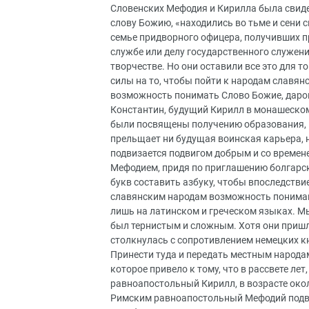
Словенских Мефодия и Кирилла была свиде
слову Божию, «находились во тьме и сени 
семье придворного офицера, получивших п
службе или делу государственного служени
творчестве. Но они оставили все это для т
силы на то, чтобы пойти к народам славян
возможность понимать Слово Божие, даро
Константин, будущий Кирилл в монашеском 
были посвящены получению образования, 
прельщает ни будущая воинская карьера, н
подвизается подвигом добрым и со времен
Мефодием, придя по приглашению болгарско
букв составить азбуку, чтобы впоследстви
славянским народам возможность понимани
лишь на латинском и греческом языках. М
был тернистым и сложным. Хотя они пришл
столкнулась с сопротивлением немецких кн
Принести туда и передать местным народа
которое привело к тому, что в рассвете ле
равноапостольный Кирилл, в возрасте окол
Римским равноапостольный Мефодий подвер