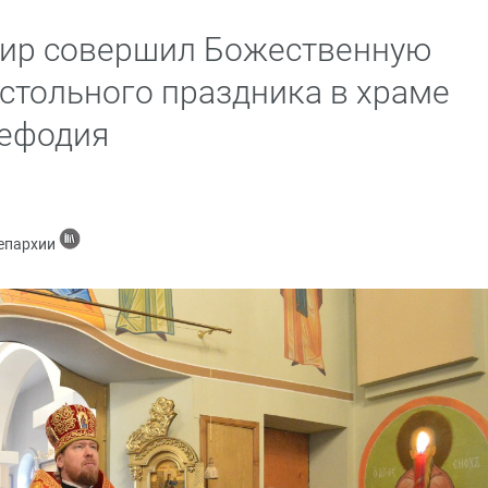
ир совершил Божественную
естольного праздника в храме
Мефодия
 епархии