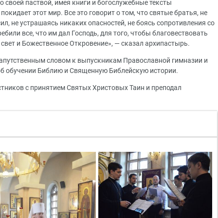
о своей паствой, имея книги и богослужебные тексты
окидает этот мир. Все это говорит о том, что святые братья, не
ил, не устрашаясь никаких опасностей, не боясь сопротивления со
били все, что им дал Господь, для того, чтобы благовествовать
 свет и Божественное Откровение», — сказал архипастырь.
напутственным словом к выпускникам Православной гимназии и
об обучении Библию и Священную Библейскую истории.
тников с принятием Святых Христовых Таин и преподал