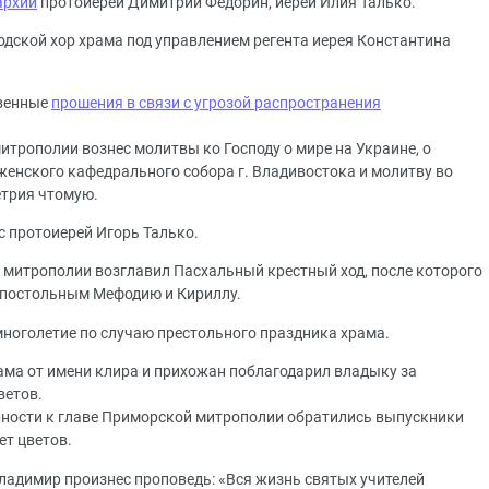
архии
протоиерей Димитрий Федорин, иерей Илия Талько.
дской хор храма под управлением регента иерея Константина
твенные
прошения в связи с угрозой распространения
итрополии вознес молитвы ко Господу о мире на Украине, о
енского кафедрального собора г. Владивостока и молитву во
етрия чтомую.
с протоиерей Игорь Талько.
митрополии возглавил Пасхальный крестный ход, после которого
апостольным Мефодию и Кириллу.
многолетие по случаю престольного праздника храма.
ама от имени клира и прихожан поблагодарил владыку за
ветов.
рности к главе Приморской митрополии обратились выпускники
ет цветов.
ладимир произнес проповедь: «Вся жизнь святых учителей