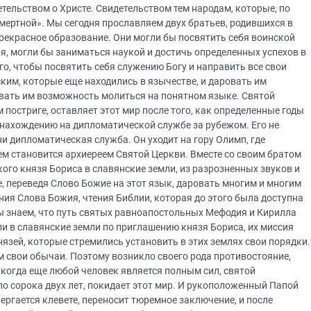
тельством о Христе. Свидетельством тем народам, которые, по
смертной». Мы сегодня прославляем двух братьев, родившихся в
рекрасное образование. Они могли бы посвятить себя воинской
я, могли бы заниматься наукой и достичь определенных успехов в
ого, чтобы посвятить себя служению Богу и направить все свои
ским, которые еще находились в язычестве, и даровать им
вать им возможность молиться на понятном языке. Святой
постриге, оставляет этот мир после того, как определенные годы
нахождению на дипломатической службе за рубежом. Его не
и дипломатическая служба. Он уходит на гору Олимп, где
ем становится архиереем Святой Церкви. Вместе со своим братом
го князя Бориса в славянские земли, из разрозненных звуков и
е, переведя Слово Божие на этот язык, даровать многим и многим
я Слова Божия, чтения Библии, которая до этого была доступна
ы знаем, что путь святых равноапостольных Мефодия и Кирилла
и в славянские земли по приглашению князя Бориса, их миссия
язей, которые стремились установить в этих землях свои порядки.
м свои обычаи. Поэтому возникло своего рода противостояние,
т, когда еще любой человек является полным сил, святой
о сорока двух лет, покидает этот мир. И рукоположенный Папой
гается клевете, переносит тюремное заключение, и после