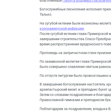
благочинный
I округа Владивостокской еп
Богослужебные песнопения исполнил прихо
Талько.
На сугубой ектении были вознесены моли
коронавирусной инфекции
.
После сугубой ектении глава Приморской м
завершении строительства Спасо-Преображ
время распространения вредоносного пов
Проповедь на запричастном стихе произне
По заамвонной молитве глава Приморской 
было совершено славление святым равно
По отпусте литургии было провозглашено 
В завершение богослужения настоятель хр
архипастырский визит и преподнес букет ц
Затем со словами поздравления и благода
Православной гимназии и преподнесли бук
Поблагодарив за поздравление, владыка В