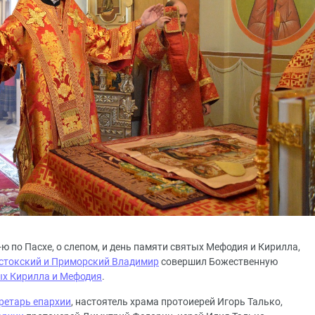
6-ю по Пасхе, о слепом, и день памяти святых Мефодия и Кирилла,
стокский и Приморский Владимир
совершил Божественную
ых Кирилла и Мефодия
.
ретарь епархии
, настоятель храма протоиерей Игорь Талько,