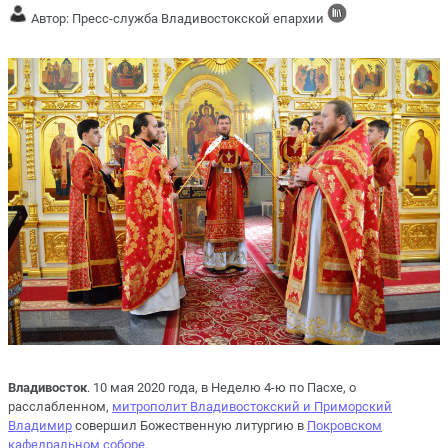
Автор: Пресс-служба Владивостокской епархии
Владивосток
. 10 мая 2020 года, в Неделю 4-ю по Пасхе, о
расслабленном,
митрополит Владивостокский и Приморский
Владимир
совершил Божественную литургию в
Покровском
кафедральном соборе
.