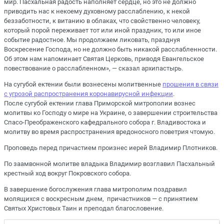
мир. Пасхальная радость наполняет сердце, но это не должно
приводить нас к некоему духовному расслаблению, к некой
беззаботности, к витанию в облаках, что свойственно человеку,
который порой переживает тот или иной праздник, то или иное
событие радостное. Мы продолжаем ликовать, празднуя
Воскресение Господа, но не должно быть никакой расслабленности.
Об этом нам напоминает Святая Церковь, приводя Евангельское
повествование о расслабленном», — сказал архипастырь.
На сугубой ектении были вознесены молитвенные
прошения в связи
с угрозой распространения коронавирусной инфекции
.
После сугубой ектении глава Приморской митрополии вознес
молитвы ко Господу о мире на Украине, о завершении строительства
Спасо-Преображенского кафедрального собора г. Владивостока и
молитву во время распространения вредоносного поветрия чтомую.
Проповедь перед причастием произнес иерей Владимир Плотников.
По заамвонной молитве владыка Владимир возглавил Пасхальный
крестный ход вокруг Покровского собора.
В завершение богослужения глава митрополим поздравил
молящихся с воскресным днем, причастников — с принятием
Святых Христовых Таин и преподал благословение.