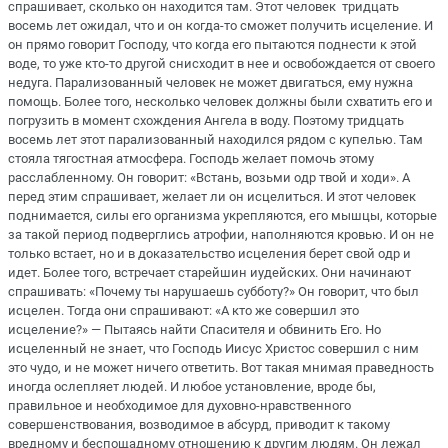
спрашивает, сколько он находится там. Этот человек тридцать
восемь лет ожидал, что и он когда-то сможет получить исцеление. И
он прямо говорит Господу, что когда его пытаются поднести к этой
воде, то уже кто-то другой снисходит в нее и освобождается от своего
недуга. Парализованный человек не может двигаться, ему нужна
помощь. Более того, несколько человек должны были схватить его и
погрузить в момент схождения Ангела в воду. Поэтому тридцать
восемь лет этот парализованный находился рядом с купелью. Там
стояла тягостная атмосфера. Господь желает помочь этому
расслабленному. Он говорит: «Встань, возьми одр твой и ходи». А
перед этим спрашивает, желает ли он исцелиться. И этот человек
поднимается, силы его организма укрепляются, его мышцы, которые
за такой период подверглись атрофии, наполняются кровью. И он не
только встает, но и в доказательство исцеления берет свой одр и
идет. Более того, встречает старейшин иудейских. Они начинают
спрашивать: «Почему ты нарушаешь субботу?» Он говорит, что был
исцелен. Тогда они спрашивают: «А кто же совершил это
исцеление?» — Пытаясь найти Спасителя и обвинить Его. Но
исцеленный не знает, что Господь Иисус Христос совершил с ним
это чудо, и не может ничего ответить. Вот такая мнимая праведность
иногда ослепляет людей. И любое установление, вроде бы,
правильное и необходимое для духовно-нравственного
совершенствования, возводимое в абсурд, приводит к такому
вредному и беспощадному отношению к другим людям. Он лежал