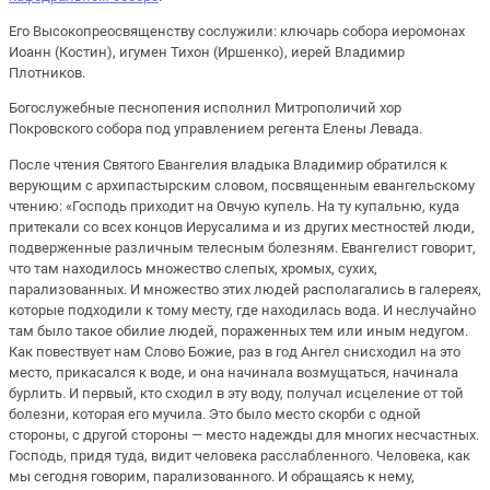
Его Высокопреосвященству сослужили: ключарь собора иеромонах
Иоанн (Костин), игумен Тихон (Иршенко), иерей Владимир
Плотников.
Богослужебные песнопения исполнил Митрополичий хор
Покровского собора под управлением регента Елены Левада.
После чтения Святого Евангелия владыка Владимир обратился к
верующим с архипастырским словом, посвященным евангельскому
чтению: «Господь приходит на Овчую купель. На ту купальню, куда
притекали со всех концов Иерусалима и из других местностей люди,
подверженные различным телесным болезням. Евангелист говорит,
что там находилось множество слепых, хромых, сухих,
парализованных. И множество этих людей располагались в галереях,
которые подходили к тому месту, где находилась вода. И неслучайно
там было такое обилие людей, пораженных тем или иным недугом.
Как повествует нам Слово Божие, раз в год Ангел снисходил на это
место, прикасался к воде, и она начинала возмущаться, начинала
бурлить. И первый, кто сходил в эту воду, получал исцеление от той
болезни, которая его мучила. Это было место скорби с одной
стороны, с другой стороны — место надежды для многих несчастных.
Господь, придя туда, видит человека расслабленного. Человека, как
мы сегодня говорим, парализованного. И обращаясь к нему,