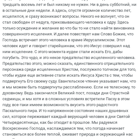
тридцать восемь лет и был никому не нужен. Ни в день субботний, ни
в остальные дни недели. А здесь, спустя огромное количество лет,
исцелился, и сразу возникают вопросы. Никого не волнует, что он
стал свободен от недуга, приковывающего человека к одру. Здесь
только осуждение и желание во что бы то ни стало найти виновника
совершенного исцеления. И далее повествует нам Слово Божие, что
Господь встречает этого человека в храме Иерусалимском. Этот
человек идет и говорит старейшинам, что это Иисус совершил над
ним исцеление. С этого момента иудеи стали искать Его, дабы
погубить. Это чудо, и это некое предательство исцеленного человека.
Предательство этого, можно сказать, единственного отрицательного
персонажа среди исцеленных Христом, послужило толчком для того,
чтобы иудеи еще активнее стали искать Иисуса Христа с тем, чтобы
подвергнуть Его своему суду. Евангельское чтение указывает нам, что
и мы можем быть подвергнуты расслаблению. Если не телесному, то
духовному. Ведь закончился Великий пост, позади дни Страстной
седмицы, и мы хотя и в сложных условиях встретили Пасху в этом
году, все-таки имеем возможность вкусить этого радостного
Пасхального пира. И то напряженное состояние наших душевных
сил, которое переживает каждый верующий человек в дни Святой
Четыредесятницы, как бы отходит в прошлое. Мы радуемся
Воскресению Господа, наслаждаемся тем, что погода начинает
становиться все более теплой, оживает природа и окружающий нас