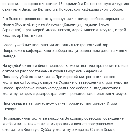
совершил вечерню с чтением 15 паримий и Божественную литургию
святителя Василия Великого в Покровском кафедральном соборе.
Его Высокопреосвященству сослужили ключарь собора иеромонах
Иоанн (Костин), игумен Антоний (Каменчук), игумен Тихон
(Иршенко), протоиерей Игорь Шевчук, иерей Максим Точуков, иерей
Владимир Плотников.
Богослужебные песнопения исполнил Митрополичий хор
Покровского кафедрального собора под управлением регента Елены
Левада.
На сугубой ектении были вознесены молитвенные прошения в связи
с угрозой распространения коронавирусной инфекции.
После сугубой ектении глава Приморской митрополии вознес
молитвы ко Господу о мире на Украине, о завершении строительства
Спасо-Преображенского кафедрального собора г. Владивостока и
молитву во время распространения вредоносного поветрия чтомую.
Проповедь на запричастном стихе произнес протоиерей Игорь
Шевчук.
По заамвонной молитве владыка Владимир совершил освящение
хлеба и вина. Также глава митрополии вознес совершаемую
ежегодно в Великую Субботу молитву о мире на Святой Земле.