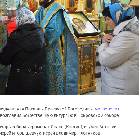
 празднования Похвалы Пресвятой Богородицы,
митрополит
возглавил Божественную литургию в Покровском соборе.
арь собора иеромонах Иоанн (Костин), игумен Антоний
оиерей Игорь Шевчук, иерей Владимир Плотников.