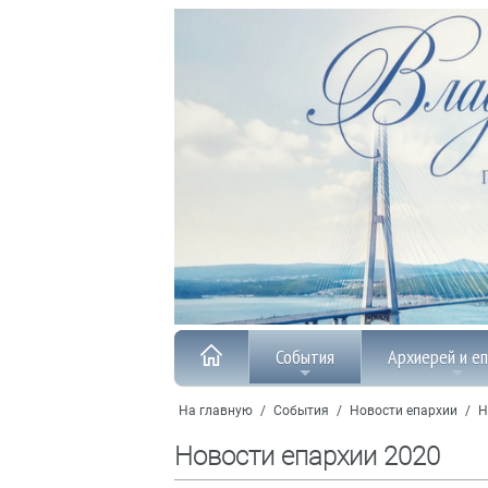
События
Архиерей и е
На главную
/
События
/
Новости епархии
/
Н
Новости епархии 2020