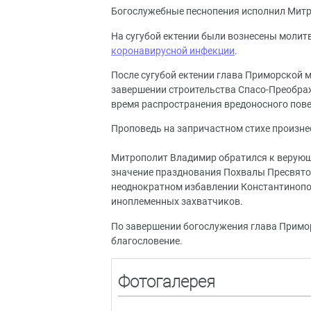
Богослужебные песнопения исполнил Митр
На сугубой ектении были вознесены моли
коронавирусной инфекции
.
После сугубой ектении глава Приморской м
завершении строительства Спасо-Преображ
время распространения вредоносного пов
Проповедь на запричастном стихе произнес
Митрополит Владимир обратился к верующ
значение празднования Похвалы Пресвятой
неоднократном избавлении Константинопо
иноплеменных захватчиков.
По завершении богослужения глава Прим
благословение.
Фотогалерея