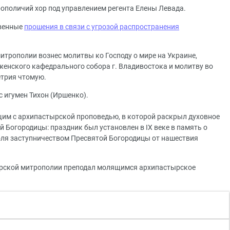
ополичий хор под управлением регента Елены Левада.
твенные
прошения в связи с угрозой распространения
итрополии вознес молитвы ко Господу о мире на Украине,
енского кафедрального собора г. Владивостока и молитву во
етрия чтомую.
 игумен Тихон (Иршенко).
им с архипастырской проповедью, в которой раскрыл духовное
 Богородицы: праздник был установлен в IX веке в память о
ля заступничеством Пресвятой Богородицы от нашествия
орской митрополии преподал молящимся архипастырское