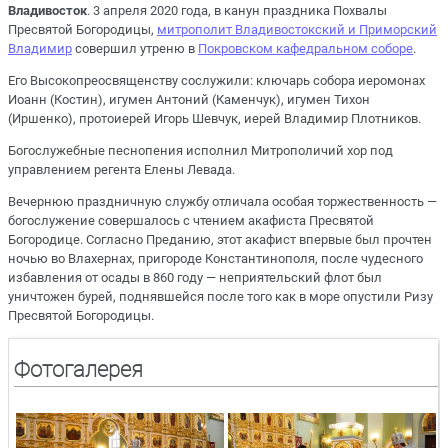
Владивосток
. 3 апреля 2020 года, в канун праздника Похвалы
Пресвятой Богородицы,
митрополит Владивостокский и Приморский
Владимир
совершил утреню в
Покровском кафедральном соборе
.
Его Высокопреосвященству сослужили: ключарь собора иеромонах
Иоанн (Костин), игумен Антоний (Каменчук), игумен Тихон
(Иршенко), протоиерей Игорь Шевчук, иерей Владимир Плотников.
Богослужебные песнопения исполнил Митрополичий хор под
управлением регента Елены Левада.
Вечернюю праздничную службу отличала особая торжественность —
богослужение совершалось с чтением акафиста Пресвятой
Богородице. Согласно Преданию, этот акафист впервые был прочтен
ночью во Влахернах, пригороде Константинополя, после чудесного
избавления от осады в 860 году — неприятельский флот был
уничтожен бурей, поднявшейся после того как в море опустили Ризу
Пресвятой Богородицы.
Фотогалерея