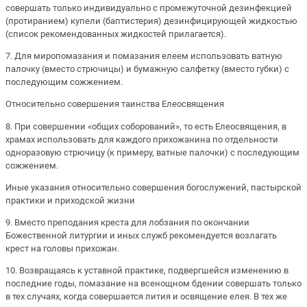
совершать только индивидуально с промежуточной дезинфекцией
(протиранием) купели (баптистерия) дезинфицирующей жидкостью
(список рекомендованных жидкостей прилагается).
7. Для миропомазания и помазания елеем использовать ватную
палочку (вместо стрючицы) и бумажную салфетку (вместо губки) с
последующим сожжением.
Относительно совершения таинства Елеосвящения
8. При совершении «общих соборований», то есть Елеосвящения, в
храмах использовать для каждого прихожанина по отдельности
одноразовую стрючицу (к примеру, ватные палочки) с последующим
сожжением.
Иные указания относительно совершения богослужений, пастырской
практики и приходской жизни
9. Вместо преподания креста для лобзания по окончании
Божественной литургии и иных служб рекомендуется возлагать
крест на головы прихожан.
10. Возвращаясь к уставной практике, подвергшейся изменению в
последние годы, помазание на всенощном бдении совершать только
в тех случаях, когда совершается лития и освящение елея. В тех же