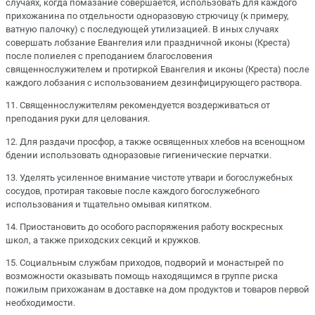
случаях, когда помазание совершается, использовать для каждого
прихожанина по отдельности одноразовую стрючицу (к примеру,
ватную палочку) с последующей утилизацией. В иных случаях
совершать лобзание Евангелия или праздничной иконы (Креста)
после полиелея с преподанием благословения
священнослужителем и протиркой Евангелия и иконы (Креста) после
каждого лобзания с использованием дезинфицирующего раствора.
11. Священнослужителям рекомендуется воздерживаться от
преподания руки для целования.
12. Для раздачи просфор, а также освященных хлебов на всенощном
бдении использовать одноразовые гигиенические перчатки.
13. Уделять усиленное внимание чистоте утвари и богослужебных
сосудов, протирая таковые после каждого богослужебного
использования и тщательно омывая кипятком.
14. Приостановить до особого распоряжения работу воскресных
школ, а также приходских секций и кружков.
15. Социальным службам приходов, подворий и монастырей по
возможности оказывать помощь находящимся в группе риска
пожилым прихожанам в доставке на дом продуктов и товаров первой
необходимости.