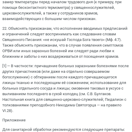
замер температуры перед началом трудового дня (к примеру, при
помощи бесконтактного термометра) у священнослужителей,
церковнослужителей, а также у сотрудников храмов,
взаимодействующих с большим числом прихожан.
22. Объяснять прихожанам, что исполнение вводимых предписаний
и ограничений следует воспринимать как следование словам
Священного Писания: «не искушай Господа Бога твоего» (Мф. 4:7).
Также объяснять прихожанам, что в случае появления симптомов
ОРВИ или иных заразных болезней им следует ради любви к
ближним и заботы о них воздерживаться от посещения храмов.
[1] — В частности: причащение больных заразными болезнями после
других причастников (или даже на отдельно совершаемом
богослужении) с обтиранием после каждого причащающегося
лжицы тканью и последующим её сожжением; использование для
больных отдельного сосуда и лжицы; омовение таковых в уксусе с
выливанием последнего в сухой колодец (см. С.В. Булгаков.
Настольная книга для священно-церковно-служителей; Пидалион с
толкованиями преподобного Никодима Святогорца — на правило
VI.28).
Приложение
Для санитарной обработки рекомендуются следующие препараты: