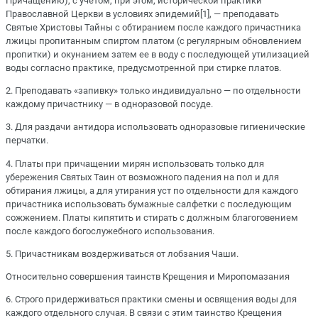
Причащению), с учетом, при этом, исторической практики
Православной Церкви в условиях эпидемий[1], — преподавать
Святые Христовы Тайны с обтиранием после каждого причастника
лжицы пропитанным спиртом платом (с регулярным обновлением
пропитки) и окунанием затем ее в воду с последующей утилизацией
воды согласно практике, предусмотренной при стирке платов.
2. Преподавать «запивку» только индивидуально — по отдельности
каждому причастнику — в одноразовой посуде.
3. Для раздачи антидора использовать одноразовые гигиенические
перчатки.
4. Платы при причащении мирян использовать только для
убережения Святых Таин от возможного падения на пол и для
обтирания лжицы, а для утирания уст по отдельности для каждого
причастника использовать бумажные салфетки с последующим
сожжением. Платы кипятить и стирать с должным благоговением
после каждого богослужебного использования.
5. Причастникам воздерживаться от лобзания Чаши.
Относительно совершения таинств Крещения и Миропомазания
6. Строго придерживаться практики смены и освящения воды для
каждого отдельного случая. В связи с этим таинство Крещения