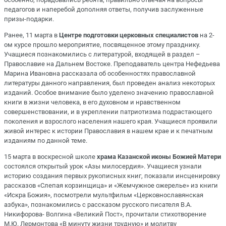
педагогов и наперебой дополняя ответы, получив заслуженные
призы-подарки.
Ранее, 11 марта в
Центре подготовки церковных специалистов
на 2-
ом курсе прошло мероприятие, посвященное этому празднику.
Учащиеся познакомились с литературой, входящей в раздел –
Православие на Дальнем Востоке. Преподаватель центра Нефедьева
Марина Ивановна рассказала об особенностях православной
литературы данного направления, был проведен анализ некоторых
изданий. Особое внимание было уделено значению православной
книги в жизни человека, в его духовном и нравственном
совершенствовании, и в укреплении патриотизма подрастающего
поколения и взрослого населения нашего края. Учащиеся проявили
живой интерес к истории Православия в нашем крае и к печатным
изданиям по данной теме.
15 марта в воскресной школе
храма Казанской иконы Божией Матери
состоялся открытый урок «Азы милосердия». Учащиеся узнали
историю создания первых рукописных книг, показали инсценировку
рассказов «Слепая корзинщица» и «Жемчужное ожерелье» из книги
«Искра Божия», посмотрели мультфильм «Церковнославянская
азбука», познакомились с рассказом русского писателя В.А.
Никифорова- Волгина «Великий Пост», прочитали стихотворение
М.Ю. Лермонтова «В минуту жизни трудную» и молитву