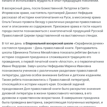
начало и использовать мудрость и опыт предыдущих поколений.
В воскресный день, после Божественной Литургии в Свято-
Игоревском храме, настоятель протоиерей Даниил Нефедьев
рассказал об истории книгопечатания на Руси, а миссионер храма
Ольга Гинько провела беседу о различных разделах православных
книг и описанием их содержания. Прихожане храма и гости нашего
города смогли познакомиться с книгопечатной продукцией Русской
Православной Церкви представленной на выставочных стендах.
В тот же день в
Епархиальной воскресной школе
«Серафимов ручеек»
состоялся праздник –День православной книги. Преподаватель
школы Ефимкина Полина Михайловна показала ребятам фильм о
истории создания праздника и сложившихся традициях его
проведения, о первой печатной книге «Апостол», и о первопечатнике
Иване Федорове. Завуч школы Нефедьева Марина Ивановна
познакомила учеников с различными разделами православной
литературы, уделив особое внимание Библии и детским изданиям.
Также ребята познакомились с Православной литературой,
относящейся к истории нашего края. Основной задачей
празднования Дня православной книги было раскрытие значения
духовной литературы в жизни православного человека, в его
духовном и нравственном возрастании. В завершении праздника
была проведена викторина, закрепляющая полученных материал, и
особенно, порадовались ребята, правильно отвечая на вопросы