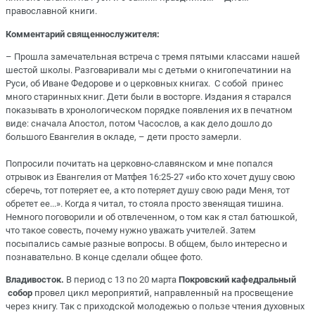
православной книги.
Комментарий священнослужителя:
– Прошла замечательная встреча с тремя пятыми классами нашей
шестой школы. Разговаривали мы с детьми о книгопечатинии на
Руси, об Иване Федорове и о церковных книгах. С собой принес
много старинных книг. Дети были в восторге. Издания я старался
показывать в хронологическом порядке появления их в печатном
виде: сначала Апостол, потом Часослов, а как дело дошло до
большого Евангелия в окладе, – дети просто замерли.⠀ ⠀
Попросили почитать на церковно-славянском и мне попался
отрывок из Евангелия от Матфея 16:25-27 «ибо кто хочет душу свою
сберечь, тот потеряет ее, а кто потеряет душу свою ради Меня, тот
обретет ее...». Когда я читал, то стояла просто звенящая тишина.
Немного поговорили и об отвлеченном, о том как я стал батюшкой,
что такое совесть, почему нужно уважать учителей. Затем
посыпались самые разные вопросы. В общем, было интересно и
познавательно. В конце сделали общее фото.
Владивосток.
В период с 13 по 20 марта
Покровский кафедральный
собор
провел цикл мероприятий, направленный на просвещение
через книгу. Так с приходской молодежью о пользе чтения духовных