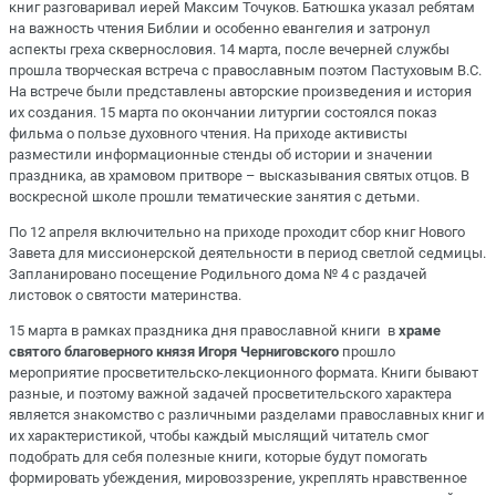
книг разговаривал иерей Максим Точуков. Батюшка указал ребятам
на важность чтения Библии и особенно евангелия и затронул
аспекты греха сквернословия. 14 марта, после вечерней службы
прошла творческая встреча с православным поэтом Пастуховым В.С.
На встрече были представлены авторские произведения и история
их создания. 15 марта по окончании литургии состоялся показ
фильма о пользе духовного чтения. На приходе активисты
разместили информационные стенды об истории и значении
праздника, ав храмовом притворе – высказывания святых отцов. В
воскресной школе прошли тематические занятия с детьми.
По 12 апреля включительно на приходе проходит сбор книг Нового
Завета для миссионерской деятельности в период светлой седмицы.
Запланировано посещение Родильного дома № 4 с раздачей
листовок о святости материнства.
15 марта в рамках праздника дня православной книги в
храме
святого благоверного князя Игоря Черниговского
прошло
мероприятие просветительско-лекционного формата. Книги бывают
разные, и поэтому важной задачей просветительского характера
является знакомство с различными разделами православных книг и
их характеристикой, чтобы каждый мыслящий читатель смог
подобрать для себя полезные книги, которые будут помогать
формировать убеждения, мировоззрение, укреплять нравственное