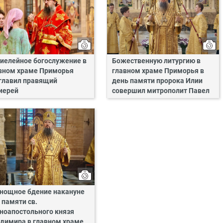
иелейное богослужение в
Божественную литургию в
вном храме Приморья
главном храме Приморья в
главил правящий
день памяти пророка Илии
иерей
совершил митрополит Павел
нощное бдение накануне
 памяти св.
ноапостольного князя
димира в главном храме