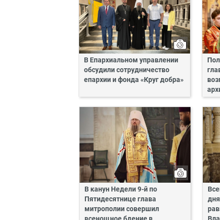
В Епархиальном управлении
Пол
обсудили сотрудничество
гла
епархии и фонда «Круг добра»
воз
арх
В канун Недели 9-й по
Все
Пятидесятнице глава
дня
митрополии совершил
рав
всенощное бдение в
Вла