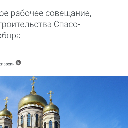
ое рабочее совещание,
троительства Спасо-
обора
 епархии