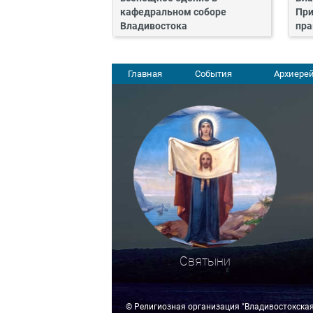
кафедральном соборе
При
Владивостока
пра
Главная
События
Архиерей
Святыни
© Религиозная организация "Владивостокска