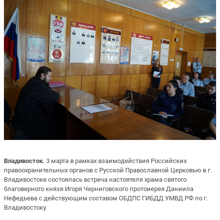
Владивосток.
3 марта в рамках взаимодействия Российских
правоохранительных органов с Русской Православной Церковью в г.
Владивостоке состоялась встреча настоятеля храма святого
благоверного князя Игоря Черниговского протоиерея Даниила
Нефедьева с действующим составом ОБДПС ГИБДД УМВД РФ по г.
Владивостоку.