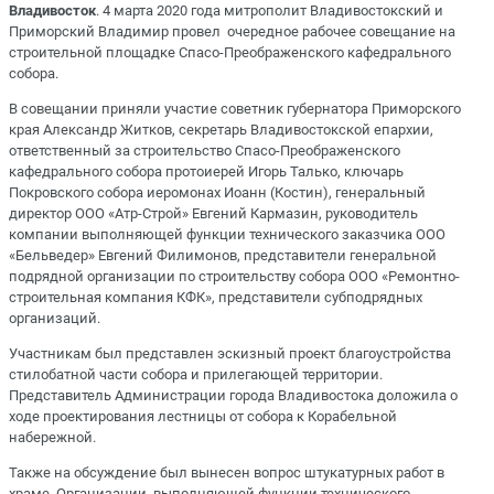
Владивосток
. 4 марта 2020 года митрополит Владивостокский и
Приморский Владимир провел очередное рабочее совещание на
строительной площадке Спасо-Преображенского кафедрального
собора.
В совещании приняли участие советник губернатора Приморского
края Александр Житков, секретарь Владивостокской епархии,
ответственный за строительство Спасо-Преображенского
кафедрального собора протоиерей Игорь Талько, ключарь
Покровского собора иеромонах Иоанн (Костин), генеральный
директор ООО «Атр-Строй» Евгений Кармазин, руководитель
компании выполняющей функции технического заказчика ООО
«Бельведер» Евгений Филимонов, представители генеральной
подрядной организации по строительству собора ООО «Ремонтно-
строительная компания КФК», представители субподрядных
организаций.
Участникам был представлен эскизный проект благоустройства
стилобатной части собора и прилегающей территории.
Представитель Администрации города Владивостока доложила о
ходе проектирования лестницы от собора к Корабельной
набережной.
Также на обсуждение был вынесен вопрос штукатурных работ в
храме. Организации, выполняющей функции технического