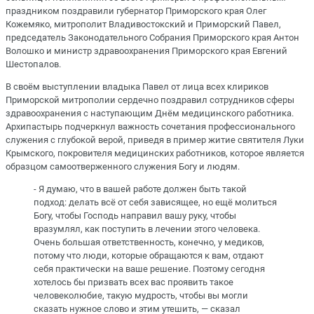
праздником поздравили губернатор Приморского края Олег
Кожемяко, митрополит Владивостокский и Приморский Павел,
председатель Законодательного Собрания Приморского края Антон
Волошко и министр здравоохранения Приморского края Евгений
Шестопалов.
В своём выступлении владыка Павел от лица всех клириков
Приморской митрополии сердечно поздравил сотрудников сферы
здравоохранения с наступающим Днём медицинского работника.
Архипастырь подчеркнул важность сочетания профессионального
служения с глубокой верой, приведя в пример житие святителя Луки
Крымского, покровителя медицинских работников, которое является
образцом самоотверженного служения Богу и людям.
- Я думаю, что в вашей работе должен быть такой
подход: делать всё от себя зависящее, но ещё молиться
Богу, чтобы Господь направил вашу руку, чтобы
вразумлял, как поступить в лечении этого человека.
Очень большая ответственность, конечно, у медиков,
потому что люди, которые обращаются к вам, отдают
себя практически на ваше решение. Поэтому сегодня
хотелось бы призвать всех вас проявить такое
человеколюбие, такую мудрость, чтобы вы могли
сказать нужное слово и этим утешить, — сказал