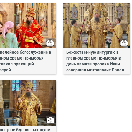
иелейное богослужение в
Божественную литургию в
вном храме Приморья
главном храме Приморья в
главил правящий
день памяти пророка Илии
иерей
совершил митрополит Павел
нощное бдение накануне