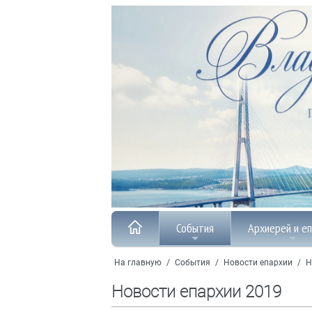
События
Архиерей и е
На главную
/
События
/
Новости епархии
/
Н
Новости епархии 2019