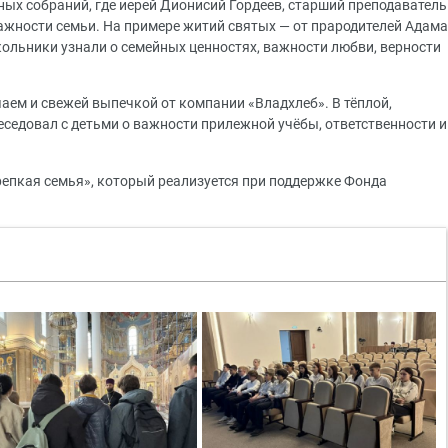
ых собраний, где иерей Дионисий Гордеев, старший преподаватель
важности семьи. На примере житий святых — от прародителей Адама
кольники узнали о семейных ценностях, важности любви, верности
аем и свежей выпечкой от компании «Владхлеб». В тёплой,
еседовал с детьми о важности прилежной учёбы, ответственности и
епкая семья», который реализуется при поддержке Фонда