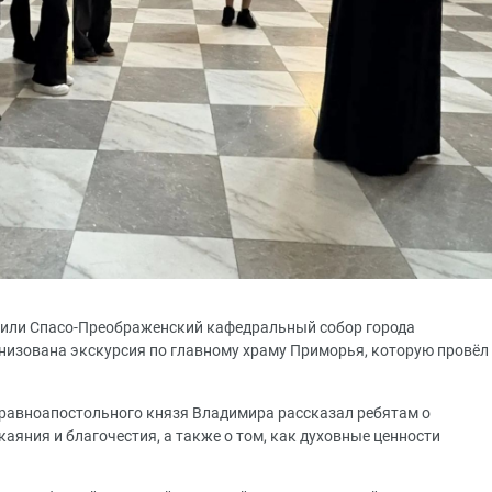
или Спасо-Преображенский кафедральный собор города
низована экскурсия по главному храму Приморья, которую провёл
 равноапостольного князя Владимира рассказал ребятам о
каяния и благочестия, а также о том, как духовные ценности