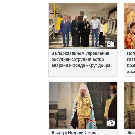
В Епархиальном управлении
Пол
обсудили сотрудничество
гла
епархии и фонда «Круг добра»
воз
арх
В канун Недели 9-й по
Все