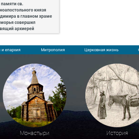
 памяти св.
ноапостольного князя
димира в главном храме
морья совершил
вящий архиерей
 и епархия
Митрополия
Церковная жизнь
Монастыри
История