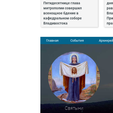
Пятидесятнице глава
дня
митрополии совершил
рав
всенощное бдение в
Вла
кафедральном соборе
При
Владивостока
пра
Главная
События
Архиерей
Святыни