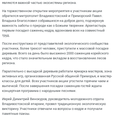
являются важной частью экосистемы региона.
На торжественном открытии мероприятия к участникам акции
обратился митрополит Владивостокский и Приморский Павел.
Владыка благословил собравшихся на доброе дело, подчеркнув
важность заботы о природе как о Божьем творении. Архипастырь
первым посадил саженец кедра, вдохновив всех на совместный
труд.
После инструктажа от представителей экологического сообщества
участники, более трехсот человек, приступили к массовой посадке
деревьев. Всего за день было высажено 2000 саженцев корейского
кедра, что стало значительным вкладом в восстановление лесов
региона.
Параллельно с высадкой деревьев работали ярмарка мастеров, зона
активных игр, организованная Русской общиной Приморья, и мастер-
классы для детей. Всех участников акции угостили горячим чаем и
выпечкой. После завершения посадки саженцев гостей ждала
концертная программа с народными песнями.
Иерей Димитрий Винокуров, руководитель молодежного отдела
Владивостокской епархии, провел традиционную экологическую
викторину. Участники отвечали на вопросы о кедре и получали
памятные призы.