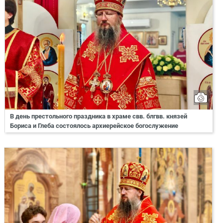
В день престольного праздника в храме свв. блгвв. князей
Бориса и Глеба состоялось архиерейское богослужение