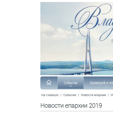
События
Архиерей и е
На главную
/
События
/
Новости епархии
/
Н
Новости епархии 2019