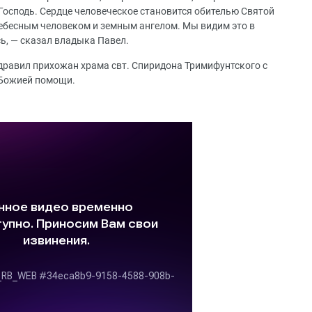
 Господь. Сердце человеческое становится обителью Святой
небесным человеком и земным ангелом. Мы видим это в
сь, — сказал владыка Павел.
равил прихожан храма свт. Спиридона Тримифунтского с
 Божией помощи.