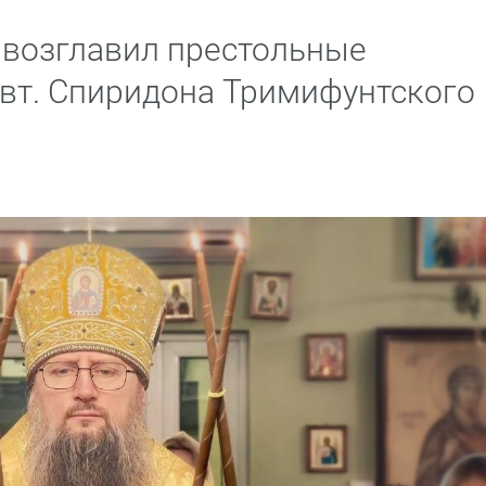
 возглавил престольные
свт. Спиридона Тримифунтского