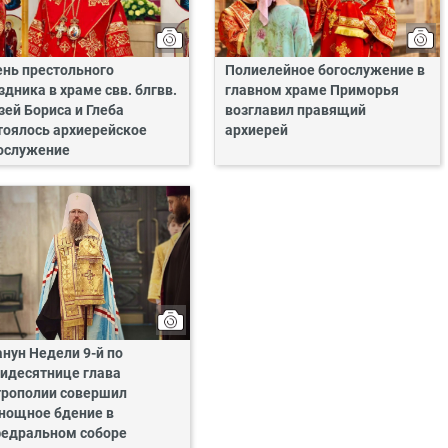
ень престольного
Полиелейное богослужение в
здника в храме свв. блгвв.
главном храме Приморья
зей Бориса и Глеба
возглавил правящий
тоялось архиерейское
архиерей
ослужение
анун Недели 9-й по
идесятнице глава
рополии совершил
нощное бдение в
едральном соборе