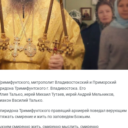
а Тримифунтского, митрополит Владивостокский и Приморский
ридона Тримифунтского г. Владивостока. Его
лия Талько, иерей Михаил Тутаев, иерей Андрей Мельников,
диакон Василий Талько.
 Спиридона Тримифунтского правящий архиерей поведал верующим
стяжать смирение и жить по заповедям Божьим.
выкнем смиренно жить, смиренно мыслить, смиренно