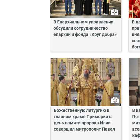
В Епархиальном управлении
В д
обсудили сотрудничество
пра
епархии и фонда «Круг добра»
кня
сос
бог
Божественную литургию в
В к
главном храме Приморья в
Пят
день памяти пророка Илии
мит
совершил митрополит Павел
все
каф