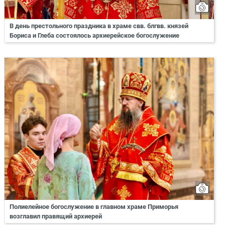
В день престольного праздника в храме свв. блгвв. князей
Бориса и Глеба состоялось архиерейское богослужение
Полиелейное богослужение в главном храме Приморья
возглавил правящий архиерей