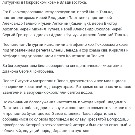
литургию в Покровском храме Владивостока.
Его Высокопреосвященству сослужили: иерей Илья Талько,
настоятель храма иерей Владимир Плотников, протоиерей
Александр Талько, игумен Антоний (Каменчук), иерей Виктор
Архипов, иерей Михаил Тутаев, иерей Александр Соколов, иерей
Сергий Григорьев, диакон Адриан Чунчук и диакон Василий Талько.
Песнопения Литургии исполнили антифонно хор Покровского храм
под управлением регента Елены Левада и хор храма свв. Кирилла и
Мефодия под управлением иерея Константина Талько.
За богослужением была совершена священническая хиротония
диакона Сергия Григорьева.
После Литургии митрополит Павел, духовенство и все молящиеся
совершили крестный ход вокруг храма. Во время остановок читалось
Евангелие, а верующих окропляли святой водой.
По окончании богослужения настоятель прихода иерей Владимир
Плотников поблагодарил главу митрополии за совместные молитвы
и преподнёс букет цветов. Затем владыка Павел обратился к
собравшимся со словом проповеди во славу Пресвятой Богородицы,
прообразом Которой в ветхозаветной истории был столп огненный и
облачный, ведущий народ Израиля по пустыне.