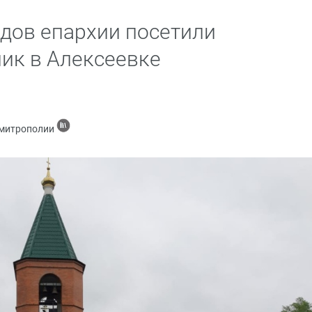
дов епархии посетили
ик в Алексеевке
 митрополии