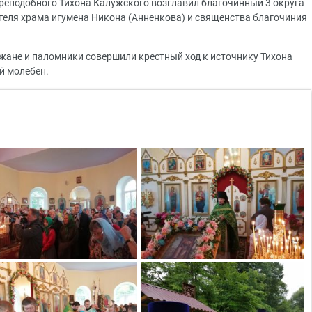
реподобного Тихона Калужского возглавил благочинный 3 округа
теля храма игумена Никона (Анненкова) и священства благочиния
жане и паломники совершили крестный ход к источнику Тихона
й молебен.