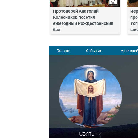
Протоиерей Анатолий
Иер
Колесников посетил
про
ежегодный Рождественский
Усп
бал
шко
Главная
События
Архиерей
Святыни