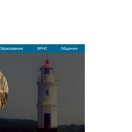
Образование
ВРНС
Общение