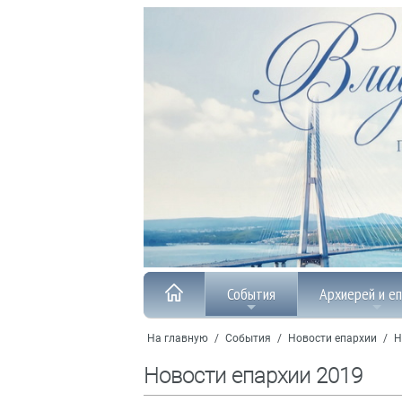
События
Архиерей и е
На главную
/
События
/
Новости епархии
/
Н
Новости епархии 2019