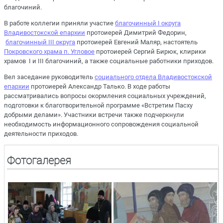
благочиний.
В работе коллегии приняли участие
благочинный I округа
Владивостокской епархии
протоиерей Димитрий Федорин,
благочинный III округа
протоиерей Евгений Маляр, настоятель
Покровского храма п. Угловое
протоиерей Сергий Бирюк, клирики
храмов I и III благочиний, а также социальные работники приходов.
Вел заседание руководитель
социального отдела Владивостокской
епархии
протоиерей Александр Талько. В ходе работы
рассматривались вопросы окормления социальных учреждений,
подготовки к благотворительной программе «Встретим Пасху
добрыми делами». Участники встречи также подчеркнули
необходимость информационного сопровождения социальной
деятельности приходов.
Фотогалерея