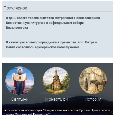
Популярное
В день своего тезоименитства митрополит Павел совершил
Божественную литургию в кафедральном соборе
Владивостока
В канун престольного праздника в храме свв. апп. Петра и
Павла состоялось архиерейское богослужение
Святыни
Монастыри
История
© Религиозная организация "Владивостокская епархия Русской Православной
Церкви (Московский Патриархат)"