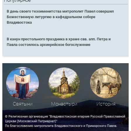
Популярное
В день своего тезоименитства митрополит Павел совершил
Божественную литургию в кафедральном соборе
Владивостока
В канун престольного праздника в храме свв. апп. Петра и
Павла состоялось архиерейское богослужение
Святыни
Монастыри
История
© Религиозная организация "Владивостокская епархия Русской Православной
Церкви (Московский Патриархат)"
По благословению митрополита Владивостокского и Приморского Павла.