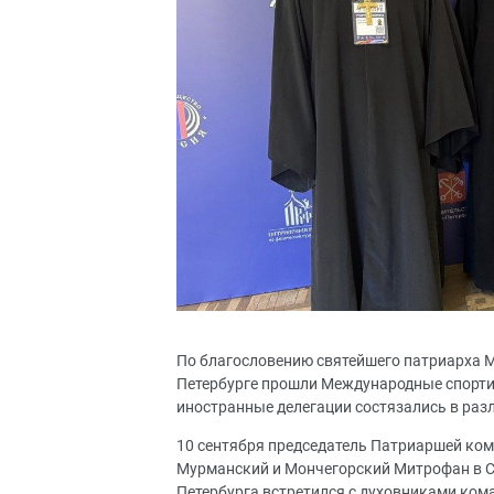
По благословению святейшего патриарха Мос
Петербурге прошли Международные спортив
иностранные делегации состязались в раз
10 сентября председатель Патриаршей ком
Мурманский и Мончегорский Митрофан в Св
Петербурга встретился с духовниками ком