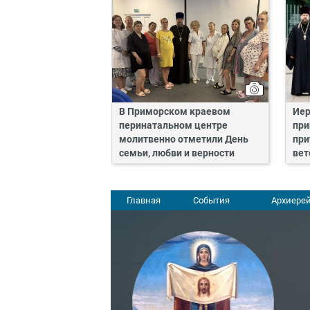
В Приморском краевом
Иер
перинатальном центре
при
молитвенно отметили День
при
семьи, любви и верности
вет
Главная
События
Архиерей