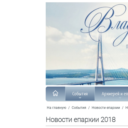
События
Архиерей и е
На главную
/
События
/
Новости епархии
/
Н
Новости епархии 2018