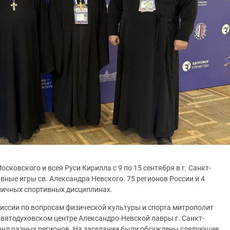
ковского и всея Руси Кирилла с 9 по 15 сентября в г. Санкт-
ные игры св. Александра Невского. 75 регионов России и 4
личных спортивных дисциплинах.
иссии по вопросам физической культуры и спорта митрополит
ятодуховском центре Александро-Невской лавры г. Санкт-
анд разных регионов. На заседании были обсуждены следующие