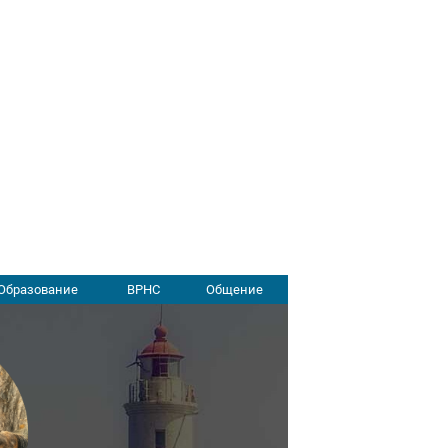
Образование
ВРНС
Общение