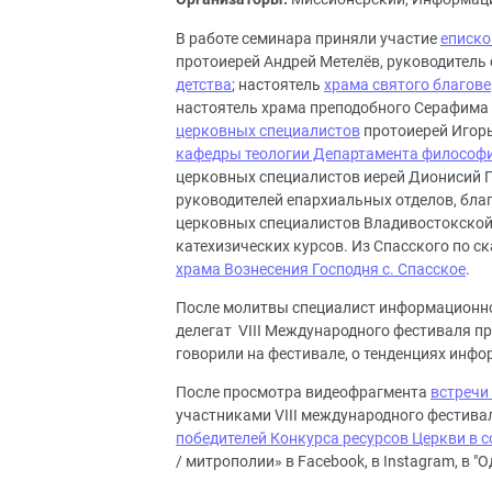
В работе семинара приняли участие
еписко
протоиерей Андрей Метелёв, руководител
детства
; настоятель
храма святого благове
настоятель храма преподобного Серафима
церковных специалистов
протоиерей Игорь
кафедры теологии Департамента философ
церковных специалистов иерей Дионисий Г
руководителей епархиальных отделов, бла
церковных специалистов Владивостокской 
катехизических курсов. Из Спасского по с
храма Вознесения Господня с. Спасское
.
После молитвы специалист информационно
делегат VIII Международного фестиваля п
говорили на фестивале, о тенденциях инф
После просмотра видеофрагмента
встречи
участниками VIII международного фестива
победителей Конкурса ресурсов Церкви в 
/ митрополии» в Facebook, в Instagram, в "