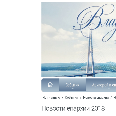
События
Архиерей и е
На главную
/
События
/
Новости епархии
/
Н
Новости епархии 2018