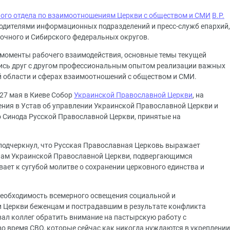
ого отдела по взаимоотношениям Церкви с обществом и СМИ
В.Р.
одителями информационных подразделений и пресс-служб епархий,
очного и Сибирского федеральных округов.
моменты рабочего взаимодействия, основные темы текущей
лись друг с другом профессиональным опытом реализации важных
 области и сферах взаимоотношений с обществом и СМИ.
27 мая в Киеве Собор
Украинской Православной Церкви
, на
ния в Устав об управлении Украинской Православной Церкви и
 Синода Русской Православной Церкви, принятые на
подчеркнул, что Русская Православная Церковь выражает
нам Украинской Православной Церкви, подвергающимся
ает к сугубой молитве о сохранении церковного единства и
 необходимость всемерного освещения социальной и
и Церкви беженцам и пострадавшим в результате конфликта
вал коллег обратить внимание на пастырскую работу с
о время СВО, которые сейчас как никогда нуждаются в укреплении