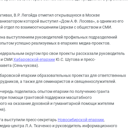
тивах, В.Р. Легойда отметил открывшуюся в Москве
ганизатором которой выступил «Дом А.Ф. Лосева», а одним из его
 отдел по взаимоотношениям Церкви с обществом и СМИ.
ена выступлениям руководителей профильных подразделений
 опытом успешно реализуемых в епархиях медиа-проектов.
едеральным округом про свои проекты рассказали руководитель
м и СМИ
Хабаровской епархии
Ю.С. Шутова и пресс-
авета (Сеньчукова).
баровской епархии образовательных проектах для ответственных
рудников, а также для семинаристов и священнослужителей.
очередь поделилась опытом епархии по получению гранта
 при помощи грантовой поддержки масштабного
ного на оказание духовной и гуманитарной помощи жителям
ия).
га выступили пресс-секретарь
Новосибирской епархии
,
едиа-центра Л.А. Ткаченко и руководитель информационного