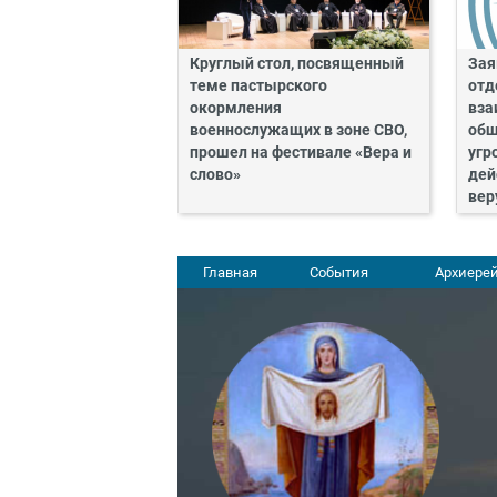
Круглый стол, посвященный
Зая
теме пастырского
отд
окормления
вза
военнослужащих в зоне СВО,
общ
прошел на фестивале «Вера и
угр
слово»
дей
ве
Главная
События
Архиерей