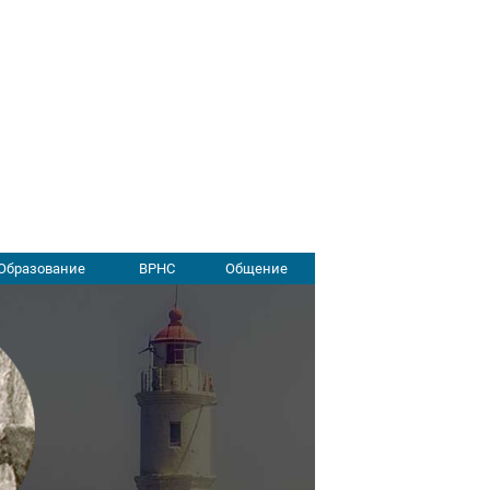
Образование
ВРНС
Общение