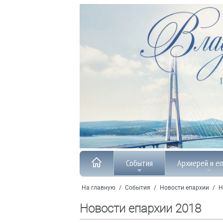
События
Архиерей и е
На главную
/
События
/
Новости епархии
/
Н
Новости епархии 2018