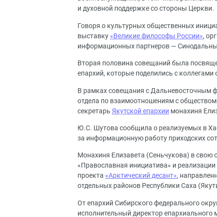
и духовной поддержке со стороны Церкви.
Говоря о культурных общественных инициа
выставку
«Великие философы России»
, ор
информационных партнеров — Синодальный
Вторая половина совещаний была посвящ
епархий, которые поделились с коллегами
В рамках совещания с Дальневосточным ф
отдела по взаимоотношениям с общество
секретарь
Якутской епархии
монахиня Елиз
Ю.С. Шутова сообщила о реализуемых в Ха
за информационную работу приходских сот
Монахиня Елизавета (Сеньчукова) в свою 
«Православная инициатива» и реализации
проекта
«Арктический десант»
, направлен
отдельных районов Республики Саха (Якут
От епархий Сибирского федерального окру
исполнительный директор епархиального м