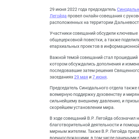
29 июня 2022 года председатель
Синодальн
Легойда
провел онлайн-совещания с руков
расположенных на территории Дальневост
Участники совещаний обсудили ключевые 
общецерковной повестки, а также подели
епархиальных проектов в информационной
Важной темой совещаний стал прошедший 
котором обсуждались дополнения и измене
последовавшие затем решения Священного
заседаниях
29 мая
и
7 июня
.
Председатель Синодального отдела также 
всемерную поддержку духовенству и миря
сильнейшему внешнему давлению, и призыв
скорейшем установлении мира.
В ходе совещаний В.Р. Легойда обозначил
благотворительной деятельности и помощ
мирным жителям. Также В.Р. Легойда приз
военнослужащими, в том числе ранеными в