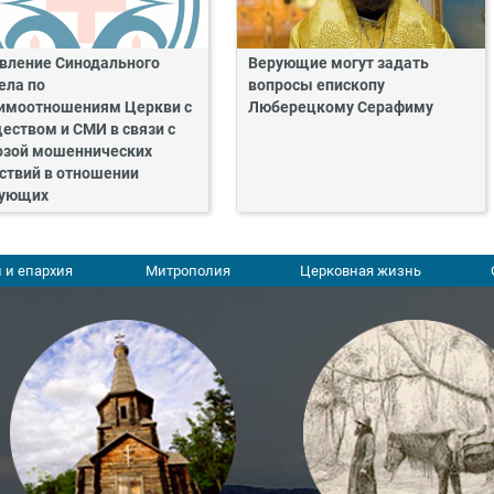
вление Синодального
Верующие могут задать
ела по
вопросы епископу
имоотношениям Церкви с
Люберецкому Серафиму
еством и СМИ в связи с
озой мошеннических
ствий в отношении
рующих
 и епархия
Митрополия
Церковная жизнь