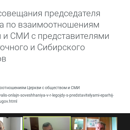
совещания председателя
ла по взаимоотношениям
 и СМИ с представителями
очного и Сибирского
ов
моотношениям Церкви с обществом и СМИ
alis-onlajn-soveshhaniya-v-r-legojdy-s-predstavitelyami-eparhij-
rugov.html