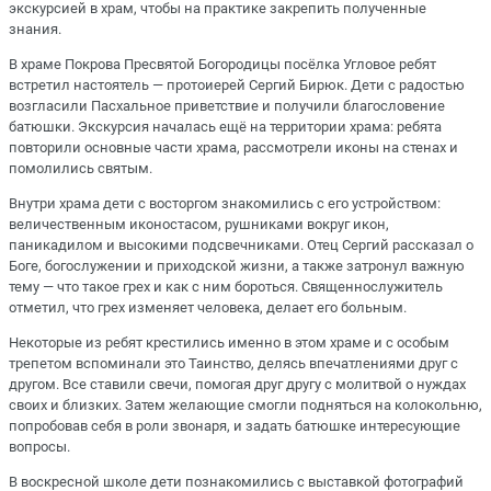
экскурсией в храм, чтобы на практике закрепить полученные
знания.
В храме Покрова Пресвятой Богородицы посёлка Угловое ребят
встретил настоятель — протоиерей Сергий Бирюк. Дети с радостью
возгласили Пасхальное приветствие и получили благословение
батюшки. Экскурсия началась ещё на территории храма: ребята
повторили основные части храма, рассмотрели иконы на стенах и
помолились святым.
Внутри храма дети с восторгом знакомились с его устройством:
величественным иконостасом, рушниками вокруг икон,
паникадилом и высокими подсвечниками. Отец Сергий рассказал о
Боге, богослужении и приходской жизни, а также затронул важную
тему — что такое грех и как с ним бороться. Священнослужитель
отметил, что грех изменяет человека, делает его больным.
Некоторые из ребят крестились именно в этом храме и с особым
трепетом вспоминали это Таинство, делясь впечатлениями друг с
другом. Все ставили свечи, помогая друг другу с молитвой о нуждах
своих и близких. Затем желающие смогли подняться на колокольню,
попробовав себя в роли звонаря, и задать батюшке интересующие
вопросы.
В воскресной школе дети познакомились с выставкой фотографий