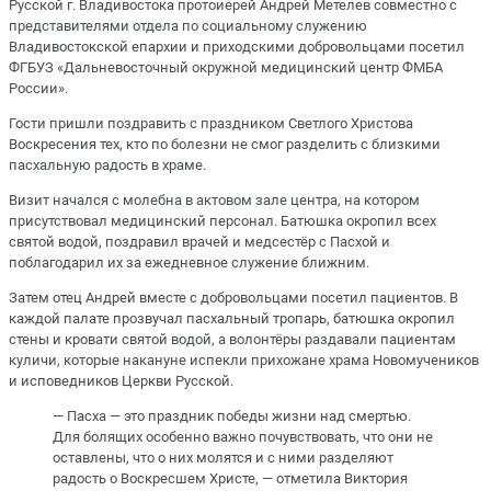
Русской г. Владивостока протоиерей Андрей Метелев совместно с
представителями отдела по социальному служению
Владивостокской епархии и приходскими добровольцами посетил
ФГБУЗ «Дальневосточный окружной медицинский центр ФМБА
России».
Гости пришли поздравить с праздником Светлого Христова
Воскресения тех, кто по болезни не смог разделить с близкими
пасхальную радость в храме.
Визит начался с молебна в актовом зале центра, на котором
присутствовал медицинский персонал. Батюшка окропил всех
святой водой, поздравил врачей и медсестёр с Пасхой и
поблагодарил их за ежедневное служение ближним.
Затем отец Андрей вместе с добровольцами посетил пациентов. В
каждой палате прозвучал пасхальный тропарь, батюшка окропил
стены и кровати святой водой, а волонтёры раздавали пациентам
куличи, которые накануне испекли прихожане храма Новомучеников
и исповедников Церкви Русской.
— Пасха — это праздник победы жизни над смертью.
Для болящих особенно важно почувствовать, что они не
оставлены, что о них молятся и с ними разделяют
радость о Воскресшем Христе, — отметила Виктория