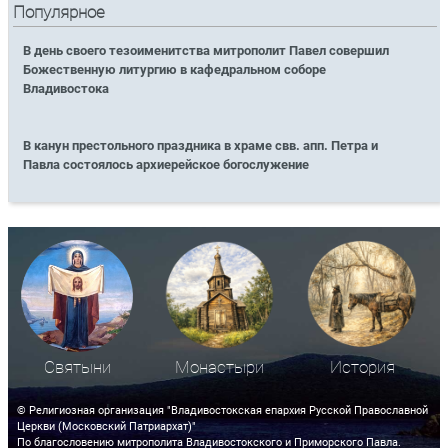
Популярное
В день своего тезоименитства митрополит Павел совершил
Божественную литургию в кафедральном соборе
Владивостока
В канун престольного праздника в храме свв. апп. Петра и
Павла состоялось архиерейское богослужение
Святыни
Монастыри
История
© Религиозная организация "Владивостокская епархия Русской Православной
Церкви (Московский Патриархат)"
По благословению митрополита Владивостокского и Приморского Павла.