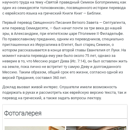
научного труда на тему «Святой праведный Симеон Богоприимец как
один из семидесяти толковников», посвященного истории перевода
с еврейского языка на греческий Книги Книг — Библии.
Первый перевод Священного Писания Ветхого Завета — Септуагинта,
или перевод Семидесяти, — был начат почти за три века до нашей
эры, в Александрии, при египетском царе Птолемее II Филадельфе.
По православному преданию, одним из переводчиков, специально
приглашенных из Иерусалима в Египет, был старец Симеон, о
котором рассказывается в конце второй главы Евангелия от Луки. На
момент начала перевода ему уже было около 75 лет, однако за
неверие в то, что Мессию родит Дева (Ис. 7:14), он был оставлен жить
на земле, пока лично не встретит ту самую Деву и долгожданного
Мессию. Таким образом, общий срок его жизни, согласно одной из
версий Предания, составил 360 лет.
Доклад вызвал живой интерес. Слушатели имели возможность
подержать в руках и рассмотреть как еврейскую версию текста, так и
перевод на греческий, а также задать вопросы лектору.
Фотогалерея