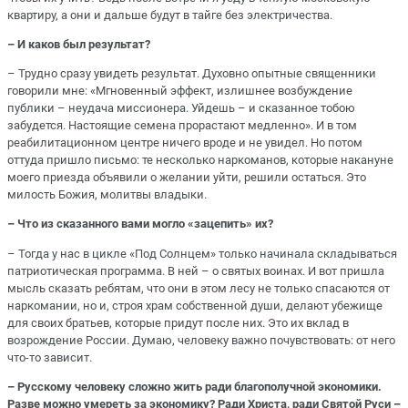
квартиру, а они и дальше будут в тайге без электричества.
– И каков был результат?
– Трудно сразу увидеть результат. Духовно опытные священники
говорили мне: «Мгновенный эффект, излишнее возбуждение
публики – неудача миссионера. Уйдешь – и сказанное тобою
забудется. Настоящие семена прорастают медленно». И в том
реабилитационном центре ничего вроде и не увидел. Но потом
оттуда пришло письмо: те несколько наркоманов, которые накануне
моего приезда объявили о желании уйти, решили остаться. Это
милость Божия, молитвы владыки.
– Что из сказанного вами могло «зацепить» их?
– Тогда у нас в цикле «Под Солнцем» только начинала складываться
патриотическая программа. В ней – о святых воинах. И вот пришла
мысль сказать ребятам, что они в этом лесу не только спасаются от
наркомании, но и, строя храм собственной души, делают убежище
для своих братьев, которые придут после них. Это их вклад в
возрождение России. Думаю, человеку важно почувствовать: от него
что-то зависит.
– Русскому человеку сложно жить ради благополучной экономики.
Разве можно умереть за экономику? Ради Христа, ради Святой Руси –