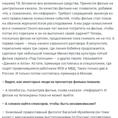
нашему ТВ. Вложили все возможные средства. Принесли фильм на
центральные каналы. За качество фильма нас похвалили, добавив:
«Но, к сожалению, это неформат». Требуют сокращений, выкинув из
него православное осмысление событий, чтобы фильм стал похож
на обычное журналистское расследование. А мы ради осмысления
все и снимали! Около восьми лет жизни потратить на фильм, чтобы
потом его порезали и он не выполнил своей задачи!? Теперь,
поскольку фильм не куплен, продолжение пока снимать не на что. А
первая серия – лишь начало серьезного разговора. В результате,
перескочив через три серии, где линия Кобейна продолжается,
сделали при небольшой помощи Министерства культуры пятый
фильм сериала «Под Солнцем» – о других героях. Называется
«Даниил и Алла». Кстати, премьера состоялась в спецколонии, где
сидят провинившиеся работники ФСБ и МВД. Таких только две в
России. И только потом состоялась премьера в Москве.
– Видел, как некоторые люди на просмотре фильма плакали.
– А телебоссы, посмотрев фильм, снова сказали: «Неформат!» И
фильм на телеэкраны пока не может выйти.
– А сложно найти спонсоров, чтобы быть независимыми?
– Знакомый православный филолог Василий Ирзабеков (он тоже
ездит с миссионерскими выступлениями по России) посоветовал