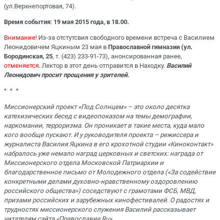
(ул.Верхнепортовая, 74).
Время события
:
19 мая 2015 года, в 18.00.
Внимание!
Из-за отстутсвия свободного времени встреча с Василием
Леонидовичем Яцкиным 23 мая в
Православной гимназии (ул.
Бородинская, 25
, т. (423) 233-91-73), анонсированная ранее,
отменяется.
Лектор в этот день отправится в Находку.
Василий
Леонидович просит прощения у зрителей.
* * *
Миссионерский проект «Под Солнцем» – это около десятка
катехизических бесед с видеопоказом на темы демографии,
наркомании, терроризма. Он проникает в такие места, куда мало
кого вообще пускают. И у руководителя проекта – режиссера и
журналиста Василия Яцкина в его крохотной студии «Киноконтакт»
набралось уже немало наград церковных и светских: награда от
Миссионерского отдела Московской Патриархии и
благодарственное письмо от Молодежного отдела («За содействие
конкретными делами духовно-нравственному оздоровлению
российского общества») соседствуют с грамотами ФСБ, МВД,
призами российских и зарубежных кинофестивалей. О радостях и
трудностях миссионерского служения Василий рассказывает
читателям сайта «Православие.
Ru».