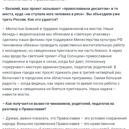
– Василий, ваш проект называют «православным десантом» в те
места, куда «не ступала нога человека в рясе». Вы объездили уже
треть России. Как это удается?
– Милостью Божьей и трудами подвижников на местах. Наши
беседы с видеопоказом мы облекаем в «светскую упаковку»:
сделаны наши фильмы при поддержке Министерства культуры РФ.
Чиновники обязаны проводить нравственно-воспитательную работу
с молодежью, но священника пригласить им часто боязно. А через
наш вроде бы светский проект «Под Солнцем» православные
подвижники в городах и селах, когда Бог дает, потихоньку
«приручают» местную администрацию, педагогов, родителей. В
некоторые города нас просят приехать уже в третий-четвертый раз.
Включают в городские или областные программы. Самая большая
радость – когда видишь, как через какое-то время после работы с
нами уже и священника не бояться приглашать. Наша задача –
навести мосты.
– Как получается вывести чиновников, родителей, педагогов на
разговор о Православии?
– Думаю, важно показать, что Православие – это условие сохранения
народа. Внешние проявления Православия – это нравственное