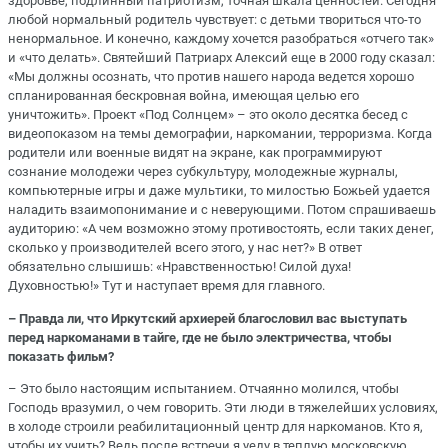
здоровье, подлинный патриотизм, точная шкала ценностей. Сегодня
любой нормальный родитель чувствует: с детьми твориться что-то
ненормальное. И конечно, каждому хочется разобраться «отчего так»
и «что делать». Святейший Патриарх Алексий еще в 2000 году сказал:
«Мы должны осознать, что против нашего народа ведется хорошо
спланированная бескровная война, имеющая целью его
уничтожить». Проект «Под Солнцем» – это около десятка бесед с
видеопоказом на темы демографии, наркомании, терроризма. Когда
родители или военные видят на экране, как программируют
сознание молодежи через субкультуру, молодежные журналы,
компьютерные игры и даже мультики, то милостью Божьей удается
наладить взаимопонимание и с неверующими. Потом спрашиваешь
аудиторию: «А чем возможно этому противостоять, если таких денег,
сколько у производителей всего этого, у нас нет?» В ответ
обязательно слышишь: «Нравственностью! Силой духа!
Духовностью!» Тут и наступает время для главного.
– Правда ли, что Иркутский архиерей благословил вас выступать
перед наркоманами в тайге, где не было электричества, чтобы
показать фильм?
– Это было настоящим испытанием. Отчаянно молился, чтобы
Господь вразумил, о чем говорить. Эти люди в тяжелейших условиях,
в холоде строили реабилитационный центр для наркоманов. Кто я,
чтобы их учить? Ведь после встречи я уеду в теплую московскую