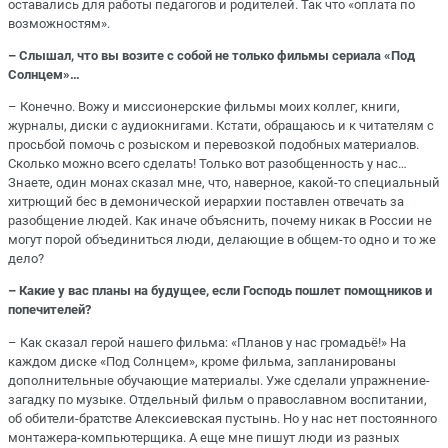
оставались для работы педагогов и родителей. Так что «оплата по
возможностям».
– Слышал, что вы возите с собой не только фильмы сериала «Под
Солнцем»…
– Конечно. Вожу и миссионерские фильмы моих коллег, книги,
журналы, диски с аудиокнигами. Кстати, обращаюсь и к читателям с
просьбой помочь с розыском и перевозкой подобных материалов.
Сколько можно всего сделать! Только вот разобщенность у нас…
Знаете, один монах сказал мне, что, наверное, какой-то специальный
хитрющий бес в демонической иерархии поставлен отвечать за
разобщение людей. Как иначе объяснить, почему никак в России не
могут порой объединиться люди, делающие в общем-то одно и то же
дело?
– Какие у вас планы на будущее, если Господь пошлет помощников и
попечителей?
– Как сказал герой нашего фильма: «Планов у нас громадьё!» На
каждом диске «Под Солнцем», кроме фильма, запланированы
дополнительные обучающие материалы. Уже сделали упражнение-
загадку по музыке. Отдельный фильм о православном воспитании,
об обители-братстве Алексиевская пустынь. Но у нас нет постоянного
монтажера-компьютерщика. А еще мне пишут люди из разных