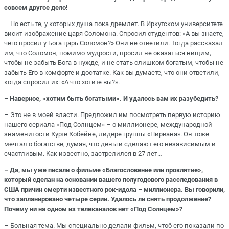
совсем другое дело!
– Но есть те, у которых душа пока дремлет. В Иркутском университете
висит изображение царя Соломона. Спросил студентов: «А вы знаете,
чего просил у Бога царь Соломон?» Они не ответили. Тогда рассказал
им, что Соломон, помимо мудрости, просил не оказаться нищим,
чтобы не забыть Бога в нужде, и не стать слишком богатым, чтобы не
забыть Его в комфорте и достатке. Как вы думаете, что они ответили,
когда спросил их: «А что хотите вы?».
– Наверное, «хотим быть богатыми». И удалось вам их разубедить?
– Это не в моей власти. Предложил им посмотреть первую историю
нашего сериала «Под Солнцем» – о миллионере, международной
знаменитости Курте Кобейне, лидере группы «Нирвана». Он тоже
мечтал о богатстве, думая, что деньги сделают его независимым и
счастливым. Как известно, застрелился в 27 лет…
– Да, мы уже писали о фильме «Благословение или проклятие»,
который сделан на основании вашего полугодового расследования в
США причин смерти известного рок-идола – миллионера. Вы говорили,
что запланировано четыре серии. Удалось ли снять продолжение?
Почему ни на одном из телеканалов нет «Под Солнцем»?
– Больная тема. Мы специально делали фильм, чтоб его показали по