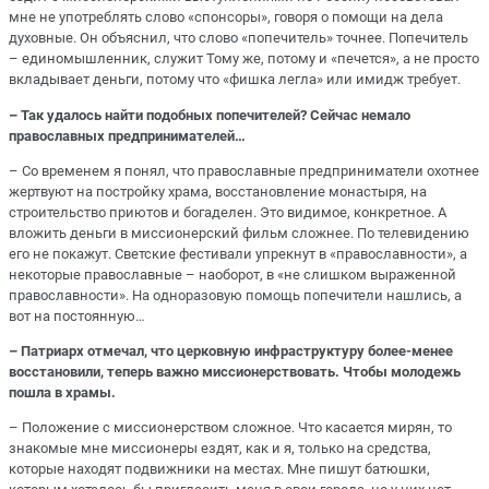
мне не употреблять слово «спонсоры», говоря о помощи на дела
духовные. Он объяснил, что слово «попечитель» точнее. Попечитель
– единомышленник, служит Тому же, потому и «печется», а не просто
вкладывает деньги, потому что «фишка легла» или имидж требует.
– Так удалось найти подобных попечителей? Сейчас немало
православных предпринимателей…
– Со временем я понял, что православные предприниматели охотнее
жертвуют на постройку храма, восстановление монастыря, на
строительство приютов и богаделен. Это видимое, конкретное. А
вложить деньги в миссионерский фильм сложнее. По телевидению
его не покажут. Светские фестивали упрекнут в «православности», а
некоторые православные – наоборот, в «не слишком выраженной
православности». На одноразовую помощь попечители нашлись, а
вот на постоянную…
– Патриарх отмечал, что церковную инфраструктуру более-менее
восстановили, теперь важно миссионерствовать. Чтобы молодежь
пошла в храмы.
– Положение с миссионерством сложное. Что касается мирян, то
знакомые мне миссионеры ездят, как и я, только на средства,
которые находят подвижники на местах. Мне пишут батюшки,