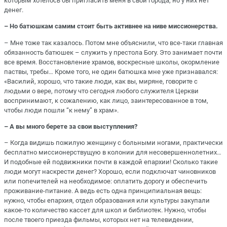
которым хотелось бы пригласить меня в свои города, но у них нет
денег.
– Но батюшкам самим стоит быть активнее на ниве миссионерства.
– Мне тоже так казалось. Потом мне объяснили, что все-таки главная
обязанность батюшек – служить у престола Богу. Это занимает почти
все время. Восстановление храмов, воскресные школы, окормление
паствы, требы… Кроме того, не один батюшка мне уже признавался:
«Василий, хорошо, что такие люди, как вы, миряне, говорите с
людьми о вере, потому что сегодня любого служителя Церкви
воспринимают, к сожалению, как лицо, заинтересованное в том,
чтобы люди пошли “к нему” в храм».
– А вы много берете за свои выступления?
– Когда видишь пожилую женщину с больными ногами, практически
бесплатно миссионерствущую в колонии для несовершеннолетних…
И подобные ей подвижники почти в каждой епархии! Сколько такие
люди могут наскрести денег? Хорошо, если подключат чиновников
или попечителей на необходимое: оплатить дорогу и обеспечить
проживание-питание. А ведь есть одна принципиальная вещь:
нужно, чтобы епархия, отдел образования или культуры закупали
какое-то количество кассет для школ и библиотек. Нужно, чтобы
после твоего приезда фильмы, которых нет на телевидении,