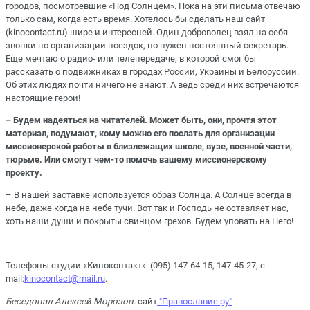
городов, посмотревшие «Под Солнцем». Пока на эти письма отвечаю
только сам, когда есть время. Хотелось бы сделать наш сайт
(kinocontact.ru) шире и интересней. Один доброволец взял на себя
звонки по организации поездок, но нужен постоянный секретарь.
Еще мечтаю о радио- или телепередаче, в которой смог бы
рассказать о подвижниках в городах России, Украины и Белоруссии.
Об этих людях почти ничего не знают. А ведь среди них встречаются
настоящие герои!
– Будем надеяться на читателей. Может быть, они, прочтя этот
материал, подумают, кому можно его послать для организации
миссионерской работы в близлежащих школе, вузе, военной части,
тюрьме. Или смогут чем-то помочь вашему миссионерскому
проекту.
– В нашей заставке используется образ Солнца. А Солнце всегда в
небе, даже когда на небе тучи. Вот так и Господь не оставляет нас,
хоть наши души и покрыты свинцом грехов. Будем уповать на Него!
Телефоны студии «Киноконтакт»: (095) 147-64-15, 147-45-27; e-
mail:
kinocontact@mail.ru
.
Беседовал Алексей Морозов.
сайт
"Православие.ру"