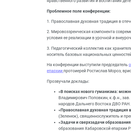
нравственного развития и воспитания дете
Проблемное поле конференции:
1. Православная духовная традиция в отеч
2. Мировоззренческая компонента совреме
условия ее реализации в урочной и внеуро
3. Педагогический коллектив как храните
носитель базовых национальных ценностей
На конференции выступили председатель
о
епархии
протоиерей Ростислав Мороз, ври
Прозвучали доклады:
«В поисках нового гуманизма: можно
Владимирович Поповкин, к.ф.н., зав
народов Дальнего Востока ДВО РАН.
«Православная духовная традиция в
(Зеленюк), священнослужитель и пре
«Задачи и сверхзадачи образования
образования Хабаровской епархии Р