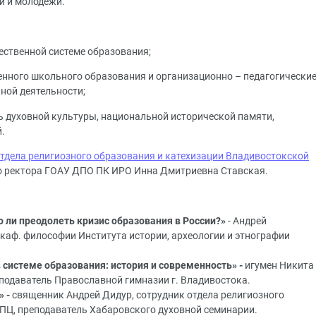
й и молодёжи.
ественной системе образования;
нного школьного образования и организационно – педагогически
чной деятельности;
ль духовной культуры, национальной исторической памяти,
.
тдела религиозного образования и катехизации Владивостокской
о ректора ГОАУ ДПО ПК ИРО Инна Дмитриевна Ставская.
 ли преодолеть кризис образования в России?»
- Андрей
. каф. философии Института истории, археологии и этнографии
 системе образования: история и современность» -
игумен Никита
подаватель Православной гимназии г. Владивостока.
» -
священник Андрей Дидур, сотрудник отдела религиозного
ПЦ, преподаватель Хабаровского духовной семинарии.