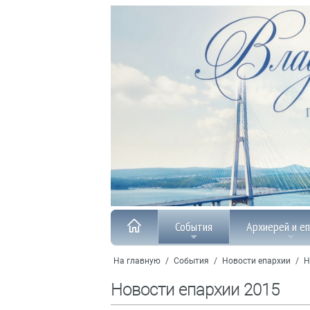
События
Архиерей и е
На главную
/
События
/
Новости епархии
/
Н
Новости епархии 2015