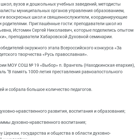
школ, вузов и дошкольных учебных заведений, методисты
иалисты муниципальных органов управления образованием,
гоги воскресных школ и священнослужители, координирующие
и родителями. Приглашённые гости: преподаватели школ из
ьевна, Истомин Сергей Николаевич, которые поделились опытом
ки», преподаватели Хабаровской Духовной семинарии.
обедителей окружного этапа Всероссийского конкурса «За
детского творчества «Русь православная».
рии МОУ СОШ № 19 «Выбор» п. Врангель (Находкинская епархия),
ль "В память 1000-летия преставления равноапостольного
ей и собрала большое количество педагогов.
духовно-нравственного развития, воспитания и образования;
аммы духовно-нравственного воспитания;
у Церкви, государства и общества в области духовно-