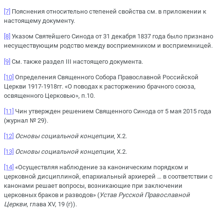
[7]
Пояснения относительно степеней свойства см. в приложении к
настоящему документу.
[8]
Укaзом Святейшего Синодa от 31 декaбря 1837 года было признано
несуществующим родство между восприемником и восприемницей.
[9]
См. также раздел III настоящего документа.
[10]
Определения Священного Собора Православной Российской
Церкви 1917-1918гг. «О поводах к расторжению брачного союза,
освященного Церковью», п.10.
[11]
Чин утвержден решением Священного Синода от 5 мая 2015 года
(журнал № 29).
[12]
Основы социальной концепции
, Х.2.
[13]
Основы социальной концепции
, Х.2.
[14]
«Осуществляя наблюдение за каноническим порядком и
церковной дисциплиной, епархиальный архиерей … в соответствии с
канонами решает вопросы, возникающие при заключении
церковных браков и разводов» (
Устав Русской Православной
Церкви
, глава XV, 19 (г)).