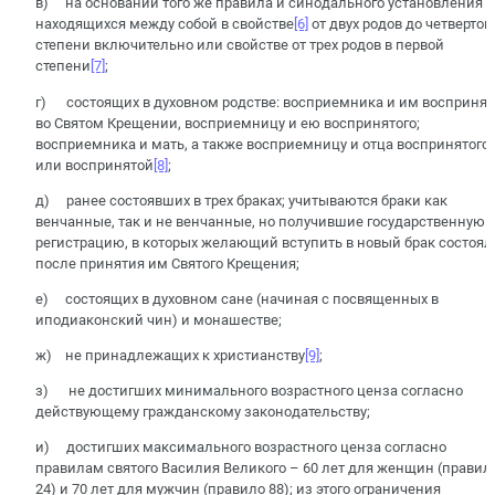
в) на основании того же правила и синодального установления 
находящихся между собой в свойстве
[6]
от двух родов до четвертой
степени включительно или свойстве от трех родов в первой
степени
[7]
;
г) состоящих в духовном родстве: восприемника и им восприня
во Святом Крещении, восприемницу и ею воспринятого;
восприемника и мать, а также восприемницу и отца воспринятого
или воспринятой
[8]
;
д) ранее состоявших в трех браках; учитываются браки как
венчанные, так и не венчанные, но получившие государственную
регистрацию, в которых желающий вступить в новый брак состоял
после принятия им Святого Крещения;
е) состоящих в духовном сане (начиная с посвященных в
иподиаконский чин) и монашестве;
ж) не принадлежащих к христианству
[9]
;
з) не достигших минимального возрастного ценза согласно
действующему гражданскому законодательству;
и) достигших максимального возрастного ценза согласно
правилам святого Василия Великого – 60 лет для женщин (правил
24) и 70 лет для мужчин (правило 88); из этого ограничения