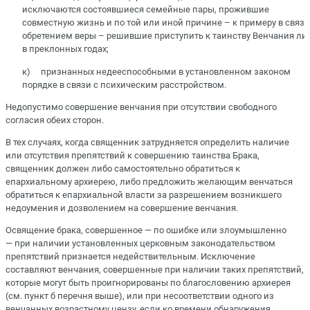
исключаются состоявшиеся семейные пары, прожившие
совместную жизнь и по той или иной причине – к примеру в связи
обретением веры – решившие приступить к таинству Венчания л
в преклонных годах;
к) признанных недееспособными в установленном законом
порядке в связи с психическим расстройством.
Недопустимо совершение венчания при отсутствии свободного
согласия обеих сторон.
В тех случаях, когда священник затрудняется определить наличие
или отсутствия препятствий к совершению таинства Брака,
священник должен либо самостоятельно обратиться к
епархиальному архиерею, либо предложить желающим венчаться
обратиться к епархиальной власти за разрешением возникшего
недоумения и дозволением на совершение венчания.
Освящение брака, совершенное — по ошибке или злоумышленно
— при наличии установленных церковным законодательством
препятствий признается недействительным. Исключение
составляют венчания, совершенные при наличии таких препятствий,
которые могут быть проигнорированы по благословению архиерея
(см. пункт б перечня выше), или при несоответствии одного из
венчанных возрастному цензу, если ко времени обнаружения