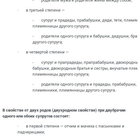
- родители мужа и родители жены между собой;
· в третьей степени —
- супруг и прадеды, прабабушки, дяди, тети, племян
племянницы другого супруга;
- родители одного супруга и бабушки, дедушки, брат
другого супруга;
· в четвертой степени —
- супруг и прапрадеды, прапрабабушки, двоюродны
бабушки, двоюродные братья и сестры, внучатые плем
племянницы другого супруга;
- родители одного супруга и прадеды, прабабушки, дя
племянники, племянницы другого супруга.
В свойстве от двух родов (двухродном свойстве) при двубрачии
одного или обоих супругов состоят:
· в первой степени — отчим и мачеха с пасынками и
падчерицами;