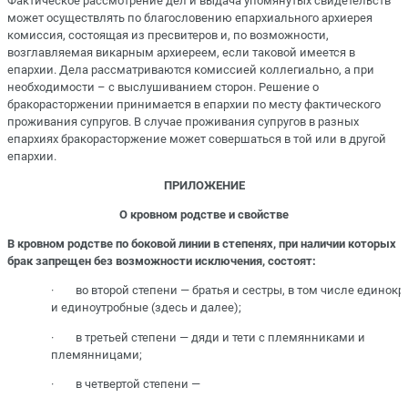
Фактическое рассмотрение дел и выдача упомянутых свидетельств
может осуществлять по благословению епархиального архиерея
комиссия, состоящая из пресвитеров и, по возможности,
возглавляемая викарным архиереем, если таковой имеется в
епархии. Дела рассматриваются комиссией коллегиально, а при
необходимости – с выслушиванием сторон. Решение о
бракорасторжении принимается в епархии по месту фактического
проживания супругов. В случае проживания супругов в разных
епархиях бракорасторжение может совершаться в той или в другой
епархии.
ПРИЛОЖЕНИЕ
О кровном родстве и свойстве
В кровном родстве по боковой линии в степенях, при наличии которых
брак запрещен без возможности исключения, состоят:
· во второй степени — братья и сестры, в том числе единок
и единоутробные (здесь и далее);
· в третьей степени — дяди и тети с племянниками и
племянницами;
· в четвертой степени —