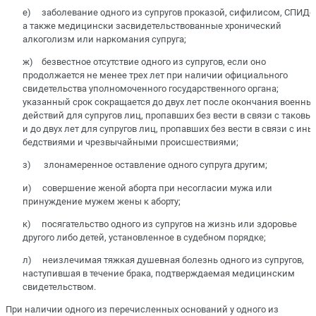
е) заболевание одного из супругов проказой, сифилисом, СПИДо
а также медицински засвидетельствованные хронический
алкоголизм или наркомания супруга;
ж) безвестное отсутствие одного из супругов, если оно
продолжается не менее трех лет при наличии официального
свидетельства уполномоченного государственного органа;
указанный срок сокращается до двух лет после окончания военны
действий для супругов лиц, пропавших без вести в связи с таковы
и до двух лет для супругов лиц, пропавших без вести в связи с ин
бедствиями и чрезвычайными происшествиями;
з) злонамеренное оставление одного супруга другим;
и) совершение женой аборта при несогласии мужа или
принуждение мужем жены к аборту;
к) посягательство одного из супругов на жизнь или здоровье
другого либо детей, установленное в судебном порядке;
л) неизлечимая тяжкая душевная болезнь одного из супругов,
наступившая в течение брака, подтверждаемая медицинским
свидетельством.
При наличии одного из перечисленных оснований у одного из