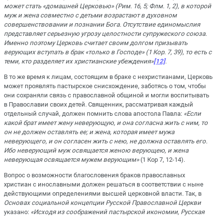
может стать «домашней Церковью» (Рим. 16, 5; Флм. 1, 2), в которой
муж и жена совместно с детьми возрастают в духовном
совершенствовании и познании Бога. Отсутствие единомыслия
представляет серьезную угрозу целостности супружеского союза.
Именно поэтому Церковь считает своим долгом призывать
верующих вступать в брак «только в Господе» (1 Кор. 7, 39), то есть с
теми, кто разделяет их христианские убеждения»
[12]
.
В то же время к лицам, состоящим в браке с нехристианами, Церковь
может проявлять пастырское снисхождение, заботясь о том, чтобы
они сохраняли связь с православной общиной и могли воспитывать
в Православии своих детей. Священник, рассматривая каждый
отдельный случай, должен помнить слова апостола Павла:
«Если
какой брат имеет жену неверующую, и она согласна жить с ним, то
он не должен оставлять ее; и жена, которая имеет мужа
неверующего, и он согласен жить с нею, не должна оставлять его.
Ибо неверующий муж освящается женою верующею, и жена
неверующая освящается мужем верующим»
(1 Кор 7, 12-14).
Вопрос о возможности благословения браков православных
христиан с инославными должен решаться в соответствии с ныне
действующими определениями высшей церковной власти. Так, в
Основах социальной концепции Русской Православной Церкви
указано:
«Исходя из соображений пастырской икономии, Русская