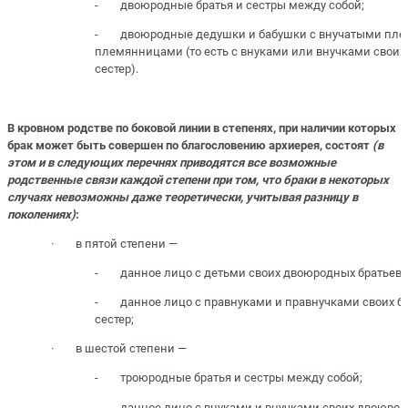
- двоюродные братья и сестры между собой;
- двоюродные дедушки и бабушки с внучатыми пле
племянницами (то есть с внуками или внучками своих
сестер).
В кровном родстве по боковой линии в степенях, при наличии которых
брак может быть совершен по благословению архиерея, состоят
(в
этом и в следующих перечнях приводятся все возможные
родственные связи каждой степени при том, что браки в некоторых
случаях невозможны даже теоретически, учитывая разницу в
поколениях)
:
· в пятой степени —
- данное лицо с детьми своих двоюродных братьев и
- данное лицо с правнуками и правнучками своих бр
сестер;
· в шестой степени —
- троюродные братья и сестры между собой;
- данное лицо с внуками и внучками своих двоюрод