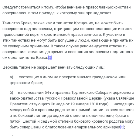
Следует стремиться к тому, чтобы венчание православных христиан
совершалось в том приходе, к которому они принадлежат.
Таинство Брака, также как и таинство Крещения, не может быть
совершено над человеком, отрицающим основополагающие истины
православной веры и христианской нравственности. К участию в
этих таинствах не могут быть допущены люди, желающие принять их
по суеверным причинам. В таком случае рекомендуется отложить
совершение венчания до времени осознания человеком подлинного
смысла таинства Брака.
[3]
Церковь также не разрешает венчать следующих лиц:
а) состоящих в ином не прекратившемся гражданском или
церковном браке;
б) на основании 54-го правила Трулльского Собора и церковного
законодательства Русской Православной Церкви (указа Святейшег
Правительствующего Синода от 19 января 1810 года) — находящих
между собой в кровном родстве по прямой линии во всех степенях
а по боковой линии до седьмой степени включительно; браки в
пятой, шестой и седьмой степени бокового кровного родства могут
быть совершены с благословения епархиального архиерея
[5]
;