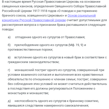
В настоящее время Русская Православная Церковь на основании
священных канонов, определения Священного Собора Православной
Российской Церкви 1917-1918 годов «О поводах к расторжению
брачного союза, освященного Церковью» и
Основ социальной
концепции Русской Православной Церкви
считает допустимыми для
рассмотрения вопроса о признании брака распавшимся следующие
поводы:
а) отпадение одного из супругов от Православия;
б) прелюбодеяние одного из супругов (Мф. 19, 9) и
противоестественные пороки;
в) вступление одного из супругов в новый брак в соответствии с
гражданским законодательством;
г) монашеский постриг одного из супругов, совершенный при
условии взаимного согласия и выполнения всех нравственных
обязательств по отношению к членам семьи; постриг, совершенн
без соблюдения этих условий не может считаться действительны
а последствия его должны регулироваться Положением о
монастырях и монашестве;
д) неспособность одного из супругов к брачному сожитию,
явившаяся следствием намеренного самокалечения;