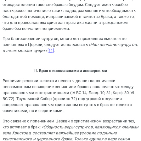
отождествления такового брака с блудом. Следует иметь особое
пастырское попечение о таких людях, разъясняя им необходимость
благодатной помощи, испрашиваемой в таинстве Брака, а также то,
что для православных христиан практика жизни в гражданском
браке без венчания неприемлема.
При благословении супругов, много лет проживших вместе и не
венчанных в Церкви, следует использовать «
Чин венчания супругов,
в летех мнозех сущих
»
[11]
.
II
. Брак с инославными и иноверными
Различие религии жениха и невесты делает канонически
невозможным освящение венчанием браков, заключенных между
православными и нехристианами (IV ВС 14; Лаод. 10, 31; Карф. 30; VI
ВС 72). Трулльский Собор (правило 72) под угрозой отлучения
запрещает православным христианам вступать в брак не только с
язычниками, но и с еретиками.
Это связано с попечением Церкви о христианском возрастании тех,
кто вступает в брак:
«Общность веры супругов, являющихся членами
тела Христова, составляет важнейшее условие подлинно
христианского и церковного брака. Только единая в вере семья