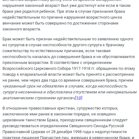
нарушения законный возраст был уже достигнут или если в таком
браке уже родился ребенок. При этом в случае признания брака
недействительным по причине нарушения возрастного ценза
венчание может быть совершено по достижении сторонами
законного возраста.
Брак может быть признан недействительным по заявлению одного
из супругов в случае неспособности другого супруга к брачному
сожительству по естественным причинам, если таковая
неспособность началась до совершения брака и не обусловливается
преклонным возрастом. В соответствии с определением
Всероссийского Церковного Собора 1917-1918 гг. обращение по этому
поводу к епархиальной власти может быть принято к рассмотрению
не ранее, чем через два года со времени совершения брака, причем
«указанный срок не обязателен в случаях, когда неспособность
супруга несомненна и обусловлена отсутствием или ненормальным
анатомическим строением органов»
[10]
.
В отношении православных христиан, супружество которых,
заключенное ими ранее в законном порядке, не освящено
церковным таинством Брака, приходским священникам следует
руководствоваться определением Священного Синода Русской
Православной Церкви от 28 декабря 1998 года о недопустимости
практики лишения Причастия лиц, живущих в невенчанном браке, и