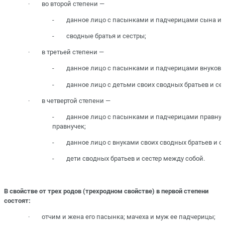
· во второй степени —
- данное лицо с пасынками и падчерицами сына ил
- сводные братья и сестры;
· в третьей степени —
- данное лицо с пасынками и падчерицами внуков и
- данное лицо с детьми своих сводных братьев и сес
· в четвертой степени —
- данное лицо с пасынками и падчерицами правнук
правнучек;
- данное лицо с внуками своих сводных братьев и се
- дети сводных братьев и сестер между собой.
В свойстве от трех родов (трехродном свойстве) в первой степени
состоят:
· отчим и жена его пасынка; мачеха и муж ее падчерицы;