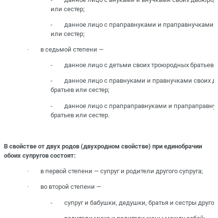
или сестер;
- данное лицо с праправнуками и праправнучками с
или сестер;
· в седьмой степени —
- данное лицо с детьми своих троюродных братьев и
- данное лицо с правнуками и правнучками своих 
братьев или сестер;
- данное лицо с прапраправнуками и прапраправну
братьев или сестер.
В свойстве от двух родов (двухродном свойстве) при единобрачии
обоих супругов состоят:
· в первой степени — супруг и родители другого супруга;
· во второй степени —
- супруг и бабушки, дедушки, братья и сестры другого