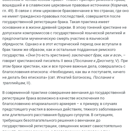
вошедший и в славянские церковные правовые источники (Кормчая,
гл. 49). В связи с этим церковное браковенчание в тех странах, где оно
не имеет гражданско-правовых последствий, совершается после
государственной регистрации брака. Такая практика имеет
основание и в жизни древней Церкви. В эпоху гонений христиане не
допускали компромиссов с государственной языческой религией и
предпочитали мученическую смерть участию в языческой
обрядности. Однако и в этот исторический период они вступали в
брак таким же образом, как и остальные подданные римского
государства. «
Они
(то есть христиане)
заключают брак, как и все
», –
говорит христианский писатель II века (
Послание к Диогнету
, V). При
этом браки христиан, как и все прочие важные дела, совершались с
благословения епископа: «Необходимо, как вы и поступаете, ничего
не делать без епископа» (свт. Игнатий Богоносец.
Послание к
траллийцам
, II).
В современной практике совершение венчания до государственной
регистрации брака возможно в качестве исключения по
благословению епархиального архиерея – к примеру, в случаях
предстоящего участия в военных действиях, тяжкого заболевания
или длительного расставания будущих супругов. В ситуациях,
требующих безотлагательного решения о венчании до
государственной регистрации, священник может самостоятельно