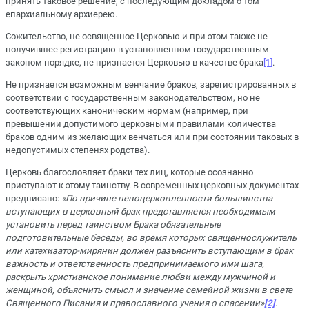
принять таковое решение, с последующим докладом о том
епархиальному архиерею.
Сожительство, не освященное Церковью и при этом также не
получившее регистрацию в установленном государственным
законом порядке, не признается Церковью в качестве брака
[1]
.
Не признается возможным венчание браков, зарегистрированных в
соответствии с государственным законодательством, но не
соответствующих каноническим нормам (например, при
превышении допустимого церковными правилами количества
браков одним из желающих венчаться или при состоянии таковых в
недопустимых степенях родства).
Церковь благословляет браки тех лиц, которые осознанно
приступают к этому таинству. В современных церковных документах
предписано:
«По причине невоцерковленности большинства
вступающих в церковный брак представляется необходимым
установить перед таинством Брака обязательные
подготовительные беседы, во время которых священнослужитель
или катехизатор-мирянин должен разъяснить вступающим в брак
важность и ответственность предпринимаемого ими шага,
раскрыть христианское понимание любви между мужчиной и
женщиной, объяснить смысл и значение семейной жизни в свете
Священного Писания и православного учения о спасении»
[2]
.