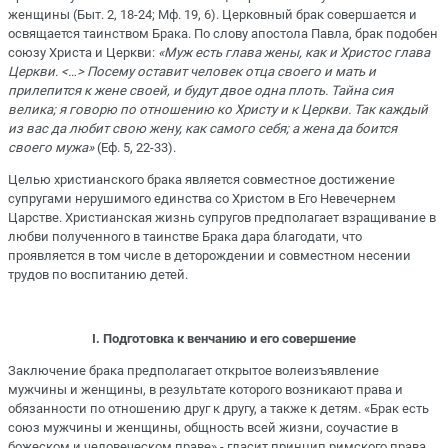
женщины (Быт. 2, 18-24; Мф. 19, 6). Церковный брак совершается и
освящается таинством Брака. По слову апостола Павла, брак подобен
союзу Христа и Церкви:
«Муж есть глава жены, как и Христос глава
Церкви. <…> Посему оставит человек отца своего и мать и
прилепится к жене своей, и будут двое одна плоть. Тайна сия
велика; я говорю по отношению ко Христу и к Церкви. Так каждый
из вас да любит свою жену, как самого себя; а жена да боится
своего мужа»
(Еф. 5, 22-33).
Целью христианского брака является совместное достижение
супругами нерушимого единства со Христом в Его Невечернем
Царстве. Христианская жизнь супругов предполагает взращивание в
любви полученного в таинстве Брака дара благодати, что
проявляется в том числе в деторождении и совместном несении
трудов по воспитанию детей.
I
. Подготовка к венчанию и его совершение
Заключение брака предполагает открытое волеизъявление
мужчины и женщины, в результате которого возникают права и
обязанности по отношению друг к другу, а также к детям. «Брак есть
союз мужчины и женщины, общность всей жизни, соучастие в
божеском и человеческом праве» - гласит принцип римского права,