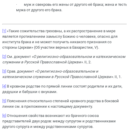
· муж и свекровь его жены от другого её брака; жена и тесть 
мужа от другого его брака.
[1]
«Такие сожительства греховны, а их распространение в мире
является противлением замыслу Божию о человеке, опасно для
института брака и не может получить никакого признания со
стороны Церкви» (Об участии верных в Евхаристии, V).
[2]
См. документ
«
О религиозно-образовательном и катехизическом
служении в Русской Православной Церкви»
. II, 2.
[3]
Срав. документ
«
О религиозно-образовательном и
катехизическом служении в Русской Православной Церкви»
. II, 1.
[4]
В кровном родстве по прямой линии состоят родители и их дети,
дедушки и бабушки с внуками.
[5]
Пояснения относительно степеней кровного родства в боковой
линии см. в приложении к настоящему документу.
[6]
Отношения свойства возникают из брачного союза
представителей двух родов: между супругом и родственниками
другого супруга и между родственниками супругов.