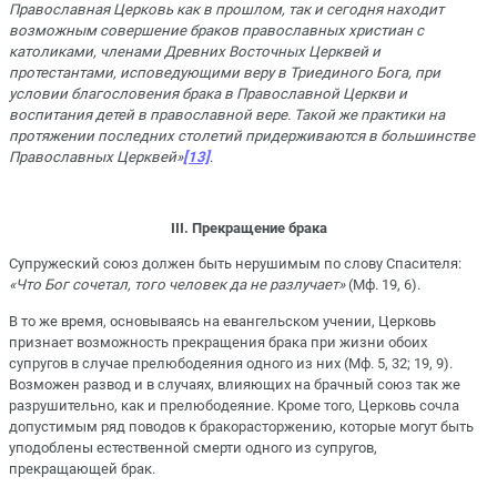
Православная Церковь как в прошлом, так и сегодня находит
возможным совершение браков православных христиан с
католиками, членами Древних Восточных Церквей и
протестантами, исповедующими веру в Триединого Бога, при
условии благословения брака в Православной Церкви и
воспитания детей в православной вере. Такой же практики на
протяжении последних столетий придерживаются в большинстве
Православных Церквей»
[13]
.
III
. Прекращение брака
Супружеский союз должен быть нерушимым по слову Спасителя:
«
Что Бог сочетал, того человек да не разлучает
»
(Мф. 19, 6).
В то же время, основываясь на евангельском учении, Церковь
признает возможность прекращения брака при жизни обоих
супругов в случае прелюбодеяния одного из них (Мф. 5, 32; 19, 9).
Возможен развод и в случаях, влияющих на брачный союз так же
разрушительно, как и прелюбодеяние. Кроме того, Церковь сочла
допустимым ряд поводов к бракорасторжению, которые могут быть
уподоблены естественной смерти одного из супругов,
прекращающей брак.