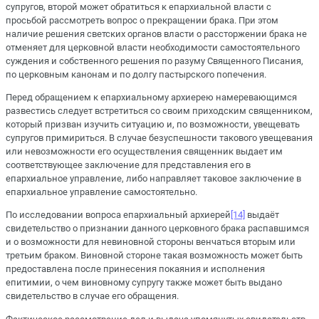
супругов, второй может обратиться к епархиальной власти с
просьбой рассмотреть вопрос о прекращении брака. При этом
наличие решения светских органов власти о рассторжении брака не
отменяет для церковной власти необходимости самостоятельного
суждения и собственного решения по разуму Священного Писания,
по церковным канонам и по долгу пастырского попечения.
Перед обращением к епархиальному архиерею намеревающимся
развестись следует встретиться со своим приходским священником,
который призван изучить ситуацию и, по возможности, увещевать
супругов примириться. В случае безуспешности такового увещевания
или невозможности его осуществления священник выдает им
соответствующее заключение для представления его в
епархиальное управление, либо направляет таковое заключение в
епархиальное управление самостоятельно.
По исследовании вопроса епархиальный архиерей
[14]
выдаёт
свидетельство о признании данного церковного брака распавшимся
и о возможности для невиновной стороны венчаться вторым или
третьим браком. Виновной стороне такая возможность может быть
предоставлена после принесения покаяния и исполнения
епитимии, о чем виновному супругу также может быть выдано
свидетельство в случае его обращения.