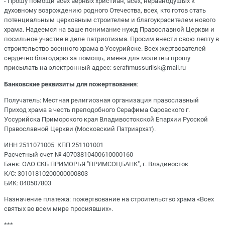
- Прошу помощи всех верных христиан, всех, неравнодушых к
духовному возрождению родного Отечества, всех, кто готов стать
потенциальным церковным строителем и благоукрасителем нового
храма. Надеемся на ваше понимание нужд Православной Церкви и
посильное участие в деле патриотизма. Просим внести свою лепту в
строительство военного храма в Уссурийске. Всех жертвователей
сердечно благодарю за помощь, имена для молитвы прошу
присылать на электронный адрес: serafimussuriisk@mail.ru
Банковские реквизиты для пожертвования
:
Получатель: Местная религиозная организация православный
Приход храма в честь преподобного Серафима Саровского г.
Уссурийска Приморского края Владивостокской Епархии Русской
Православной Церкви (Московский Патриархат).
ИНН 2511071005 КПП 251101001
Расчетный счет № 40703810400610000160
Банк: ОАО СКБ ПРИМОРЬЯ "ПРИМСОЦБАНК", г. Владивосток
К/С: 30101810200000000803
БИК: 040507803
Назначение платежа: пожертвование на строительство храма «Всех
святых во всем мире просиявших».
***