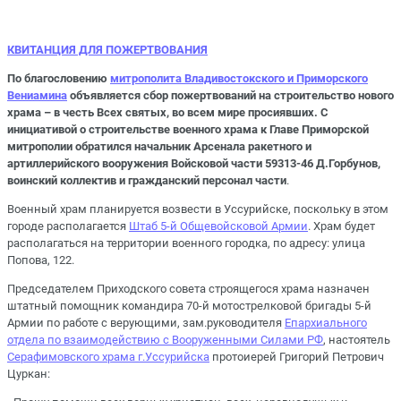
КВИТАНЦИЯ ДЛЯ ПОЖЕРТВОВАНИЯ
По благословению
митрополита Владивостокского и Приморского
Вениамина
объявляется сбор пожертвований на строительство нового
храма – в честь Всех святых, во всем мире просиявших. С
инициативой о строительстве военного храма к Главе Приморской
митрополии обратился начальник Арсенала ракетного и
артиллерийского вооружения Войсковой части 59313-46 Д.Горбунов,
воинский коллектив и гражданский персонал части
.
Военный храм планируется возвести в Уссурийске, поскольку в этом
городе располагается
Штаб 5-й Общевойсковой Армии
. Храм будет
располагаться на территории военного городка, по адресу: улица
Попова, 122.
Председателем Приходского совета строящегося храма назначен
штатный помощник командира 70-й мотострелковой бригады 5-й
Армии по работе с верующими, зам.руководителя
Епархиального
отдела по взаимодействию с Вооруженными Силами РФ
, настоятель
Серафимовского храма г.Уссурийска
протоиерей Григорий Петрович
Цуркан: