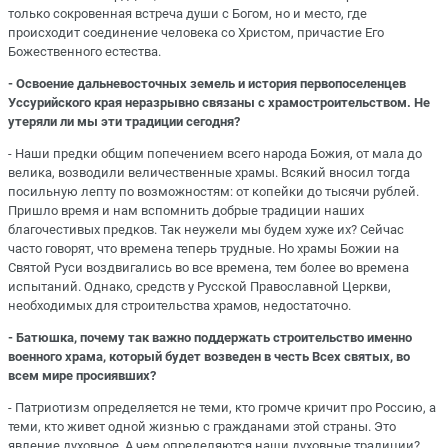
только сокровенная встреча души с Богом, но и место, где
происходит соединение человека со Христом, причастие Его
Божественного естества.
- Освоение дальневосточных земель и история первопоселенцев
Уссурийского края неразрывно связаны с храмостроительством. Не
утеряли ли мы эти традиции сегодня?
- Наши предки общим попечением всего народа Божия, от мала до
велика, возводили величественные храмы. Всякий вносил тогда
посильную лепту по возможностям: от копейки до тысячи рублей.
Пришло время и нам вспомнить добрые традиции наших
благочестивых предков. Так неужели мы будем хуже их? Сейчас
часто говорят, что времена теперь трудные. Но храмы Божии на
Святой Руси воздвигались во все времена, тем более во времена
испытаний. Однако, средств у Русской Православной Церкви,
необходимых для строительства храмов, недостаточно.
- Батюшка, почему так важно поддержать строительство именно
военного храма, который будет возведен в честь Всех святых, во
всем мире просиявших?
- Патриотизм определяется не теми, кто громче кричит про Россию, а
теми, кто живет одной жизнью с гражданами этой страны. Это
явление духовное. А чем определяются наши духовные традиции?