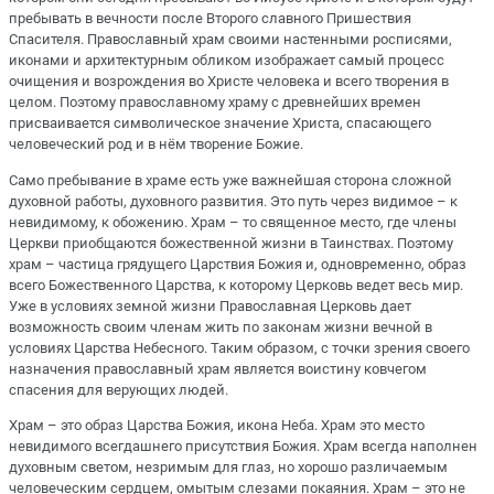
пребывать в вечности после Второго славного Пришествия
Спасителя. Православный храм своими настенными росписями,
иконами и архитектурным обликом изображает самый процесс
очищения и возрождения во Христе человека и всего творения в
целом. Поэтому православному храму с древнейших времен
присваивается символическое значение Христа, спасающего
человеческий род и в нём творение Божие.
Само пребывание в храме есть уже важнейшая сторона сложной
духовной работы, духовного развития. Это путь через видимое – к
невидимому, к обожению. Храм – то священное место, где члены
Церкви приобщаются божественной жизни в Таинствах. Поэтому
храм – частица грядущего Царствия Божия и, одновременно, образ
всего Божественного Царства, к которому Церковь ведет весь мир.
Уже в условиях земной жизни Православная Церковь дает
возможность своим членам жить по законам жизни вечной в
условиях Царства Небесного. Таким образом, с точки зрения своего
назначения православный храм является воистину ковчегом
спасения для верующих людей.
Храм – это образ Царства Божия, икона Неба. Храм это место
невидимого всегдашнего присутствия Божия. Храм всегда наполнен
духовным светом, незримым для глаз, но хорошо различаемым
человеческим сердцем, омытым слезами покаяния. Храм – это не