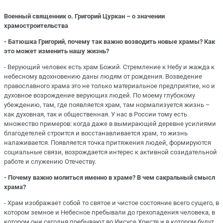
Военный священник о. Григорий Цуркан – о значении
храмостроительства
- Батюшка Григорий, почему так важно возводить новые храмы? Как
это может изменить нашу жизнь?
- Верующий человек есть храм Божий. Стремление к Небу и жажда к
небесному вдохновению даны людям от рождения. Возведение
православного храма это не только материальное предприятие, но и
духовное возрождение верующих людей. По моему глубокому
убеждению, там, где появляется храм, там нормализуется жизнь –
как духовная, так и общественная. У нас в России тому есть
множество примеров: когда даже в вымирающей деревне усилиями
благодетелей строится и восстанавливается храм, то жизнь
налаживается. Появляется точка притяжения людей, формируются
социальные связи, возрождается интерес к активной созидательной
работе и служению Отечеству.
- Почему важно молиться именно в храме? В чем сакральный смысл
храма?
- Храм изображает собой то святое и чистое состояние всего сущего, в
котором земное и Небесное пребывали до грехопадения человека, в
котором они сегодня пребывают во Иисусе Христе и в котором будут