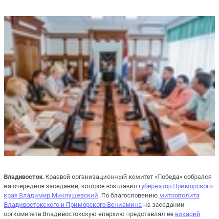
Владивосток
. Краевой организационный комитет «Победа» собрался
на очередное заседание, которое возглавил
губернатор Приморского
края Владимир Миклушевский
. По благословению
митрополита
Владивостокского и Приморского Вениамина
на заседании
оргкомитета Владивостокскую епархию представлял ее
викарий