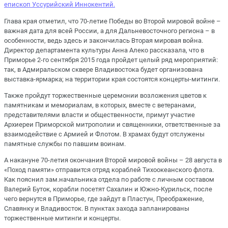
епископ Уссурийский Иннокентий.
Глава края отметил, что 70-летие Победы во Второй мировой войне –
важная дата для всей России, а для Дальневосточного региона – в
особенности, ведь здесь и закончилась Вторая мировая война.
Директор департамента культуры Анна Алеко рассказала, что в
Приморье 2-го сентября 2015 года пройдет целый ряд мероприятий:
так, в Адмиральском сквере Владивостока будет организована
выставка-ярмарка; на территории края состоятся концерты-митинги.
Также пройдут торжественные церемонии возложения цветов к
памятникам и мемориалам, в которых, вместе с ветеранами,
представителями власти и общественности, примут участие
Архиереи Приморской митрополии и священники, ответственные за
взаимодействие с Армией и Флотом. В храмах будут отслужены
памятные службы по павшим воинам.
А накануне 70-летия окончания Второй мировой войны – 28 августа в
«Поход памяти» отправится отряд кораблей Тихоокеанского флота.
Как пояснил зам.начальника отдела по работе с личным составом
Валерий Буток, корабли посетят Сахалин и Южно-Курильск, после
чего вернутся в Приморье, где зайдут в Пластун, Преображение,
Славянку и Владивосток. В пунктах захода запланированы
торжественные митинги и концерты.