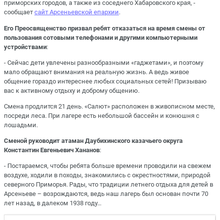
приморских городов, а также из соседнего Хабаровского края, -
сообщает
сайт Арсеньевской епархии
.
Его Преосвященство призвал ребят отказаться на время смены от
пользования сотовыми телефонами и другими компьютерными
устройствами
:
- Сейчас дети увлечены разнообразными «гаджетами», и поэтому
мало обращают внимания на реальную жизнь. А ведь живое
общение гораздо интереснее любых социальных сетей! Призываю
вас к активному отдыху и доброму общению.
Смена продлится 21 день. «Салют» расположен в живописном месте,
посреди леса. При лагере есть небольшой бассейн и конюшня с
лошадьми.
Сменой руководит атаман Даубихинского казачьего округа
Константин Евгеньевич Хананов
:
- Постараемся, чтобы ребята больше времени проводили на свежем
воздухе, ходили в походы, знакомились с окрестностями, природой
северного Приморья. Рады, что традиции летнего отдыха для детей в
Арсеньеве – возрождаются, ведь наш лагерь был основан почти 70
лет назад, в далеком 1938 году…