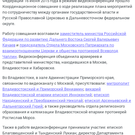
Федерации 16 июня 2015 года в режиме видеоконференции прошло
Координационное совещание о ходе реализации плана мероприятий
по сотрудничеству между органами государственной власти и
Русской Православной Церковью в Дальневосточном федеральном
округе.
Работу совещания возглавили
заместитель министра Российской
Федерации по развитию Дальнего Востока Сергей Валерьевич
Качаев
и
председатель Отдела Московского Патриархата по
взаимоотношениям Церкви и общества протоиерей Всеволод
Чаплин
. Видеоконференция объединила архиереев и
представителей министерства, находившихся в Москве,
Владивостоке и Хабаровске.
Во Владивостоке, в зале Администрации Приморского края,
связанном по видеоканалу с Москвой, присутствовали:
митрополит
Владивостокский и Приморский Вениамин
;
викарий
Владивостокской епархии епископ Иннокентий
;
епископ
Находкинский и Преображенский Николай
;
епископ Арсеньевский и
Дальнегорский Гурий
; а также руководитель отдела религиозного
образования и катехизации Владивостокской епархии протоиерей
Ростислав Мороз.
Также в работе видеоконференции принимали участие: епископ
Благовещенский и Тындинский Лукиан; директор Департамента