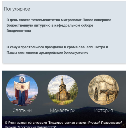
Популярное
В день своего тезоименитства митрополит Павел совершил
Божественную литургию в кафедральном соборе
Владивостока
В канун престольного праздника в храме свв. апп. Петра и
Павла состоялось архиерейское богослужение
Святыни
Монастыри
История
© Религиозная организация "Владивостокская епархия Русской Православной
Церкви (Московский Патриархат)"