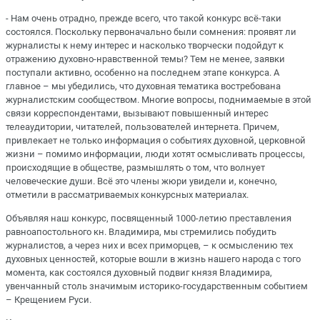
- Нам очень отрадно, прежде всего, что такой конкурс всё-таки
состоялся. Поскольку первоначально были сомнения: проявят ли
журналисты к нему интерес и насколько творчески подойдут к
отражению духовно-нравственной темы? Тем не менее, заявки
поступали активно, особенно на последнем этапе конкурса. А
главное – мы убедились, что духовная тематика востребована
журналистским сообществом. Многие вопросы, поднимаемые в этой
связи корреспондентами, вызывают повышенный интерес
телеаудитории, читателей, пользователей интернета. Причем,
привлекает не только информация о событиях духовной, церковной
жизни – помимо информации, люди хотят осмысливать процессы,
происходящие в обществе, размышлять о том, что волнует
человеческие души. Всё это члены жюри увидели и, конечно,
отметили в рассматриваемых конкурсных материалах.
Объявляя наш конкурс, посвященный 1000-летию преставления
равноапостольного кн. Владимира, мы стремились побудить
журналистов, а через них и всех приморцев, – к осмыслению тех
духовных ценностей, которые вошли в жизнь нашего народа с того
момента, как состоялся духовный подвиг князя Владимира,
увенчанный столь значимым историко-государственным событием
– Крещением Руси.