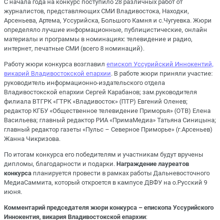
С начала года на конкурс поступило 28 различных работ от
журналистов, представляющих СМИ Владивостока, Находки,
Арсеньева, Артема, Уссурийска, Большого Камня и с.Чугуевка. Жюри
определяло лучшие информационные, публицистические, онлайн
материалы и программы в номинациях: телевидение и радио,
интернет, печатные СМИ (всего 8 номинаций).
Работу жюри конкурса возглавил
епископ Уссурийский Иннокентий,
викарий Владивостокской епархии
. В работе жюри приняли участие:
руководитель информационно-издательского отдела
Владивостокской епархии Сергей Карабанов; зам.руководителя
филиала ВТГРК «ГТРК «Владивосток» (ПТР) Евгений Оленев;
редактор КГБУ «Общественное телевидение Приморья» (ОТВ) Елена
Васильева; главный редактор РИА «ПримаМедиа» Татьяна Синицына;
главный редактор газеты «Пульс – Северное Приморье» (г.Арсеньев)
Жанна Чикризова.
По итогам конкурса его победителям и участникам будут вручены
дипломы, благодарности и подарки.
Награждение лауреатов
конкурса
планируется провести в рамках работы Дальневосточного
МедиаСаммита, который откроется в кампусе ДВФУ на о.Русский 9
июня.
Комментарий председателя жюри конкурса – епископа Уссурийского
Иннокентия, викария Владивостокской епархии
: